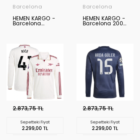
Barcelona
Barcelona
HEMEN KARGO -
HEMEN KARGO -
Barcelona
Barcelona 2003
2016-2017 Retro
- 2004 Retro
Forma - Home
Forma - Away -
- NEYMAR JR - 11
RONALDINHO -
YAZILI
10 YAZILI
2.873,75 TL
2.873,75 TL
Sepetteki Fiyat
Sepetteki Fiyat
2.299,00 TL
2.299,00 TL