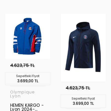
2024
BEDEN "
Forma Home " L
BEDEN " Avrupa
Şampiyonası
Patch
4.623,75 TL
Sepetteki Fiyat
3.699,00 TL
4.623,75 TL
Olympique
Lyon
Sepetteki Fiyat
3.699,00 TL
HEMEN KARGO -
Lyon 2024-