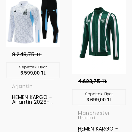
8.248,75 TL
Sepetteki Fiyat
6.599,00 TL
4.623,75 TL
Arjantin
Sepetteki Fiyat
HEMEN KARGO -
3.699,00 TL
Arjantin 2023-
2024 Eşofman
Takımı " L BEDEN
Manchester
"
United
HEMEN KARGO -