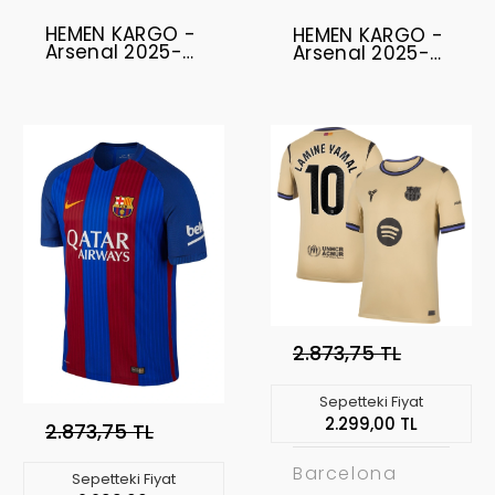
HEMEN KARGO -
HEMEN KARGO -
Arsenal 2025-
Arsenal 2025-
2026
2026
Profesyonel
Profesyonel
Forma - Home
Forma Uzun Kol
GYÖKERES - 14
- Third
2.873,75 TL
Sepetteki Fiyat
2.299,00 TL
2.873,75 TL
Barcelona
Sepetteki Fiyat