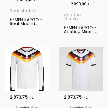
2.099,00 TL
Real Madrid
Atletico
Mineiro
HEMEN KARGO -
Real Madrid
2025-2026
HEMEN KARGO -
Çocuk Forma &
Atletico Mineiro
Şort Seti Home
113. Yıl Özel
"ARDA GÜLER -
Retro Forma -
15" 0-2 Yaş "
79 Numara - M
Beden -
2.873,75 TL
2.873,75 TL
Sepetteki Fiyat
Sepetteki Fiyat