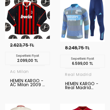
PREMIER LEAGUE
2.623,75 TL
8.248,75 TL
Sepetteki Fiyat
Sepetteki Fiyat
2.099,00 TL
6.599,00 TL
Ac Milan
Real Madrid
HEMEN KARGO -
HEMEN KARGO -
AC Milan 2009 -
Real Madrid
2010 Uzunkol
2025-2026
Retro Forma "
Eşofman Takımı
XXL BEDEN " "
" S BEDEN "
BURAK 10 "