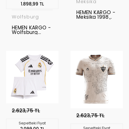
Meksika
1.898,99 TL
HEMEN KARGO -
Meksika 1998
Wolfsburg
Retro Forma " L
BEDEN "
HEMEN KARGO -
Wolfsburg
2025-2026
Forma Home " L
BEDEN "
2.623,75 TL
2.623,75 TL
Sepetteki Fiyat
Sepetteki Fiyat
2.099,00 TL