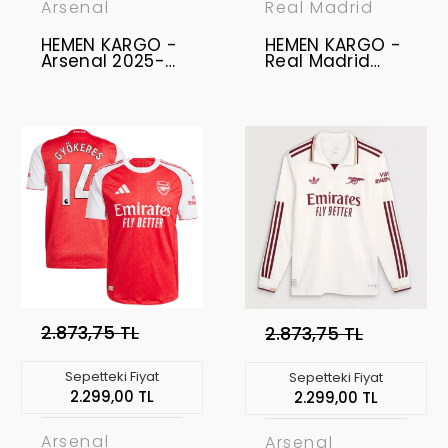
Arsenal
Real Madrid
HEMEN KARGO -
HEMEN KARGO -
Arsenal 2025-
Real Madrid
2026
2025-2026
Profesyonel
Profesyonel
Forma Uzun Kol
Forma Uzun Kol
- Third RICE - 41
- Away ARDA
GÜLER - 15
2.873,75 TL
2.873,75 TL
Sepetteki Fiyat
Sepetteki Fiyat
2.299,00 TL
2.299,00 TL
Arsenal
Arsenal