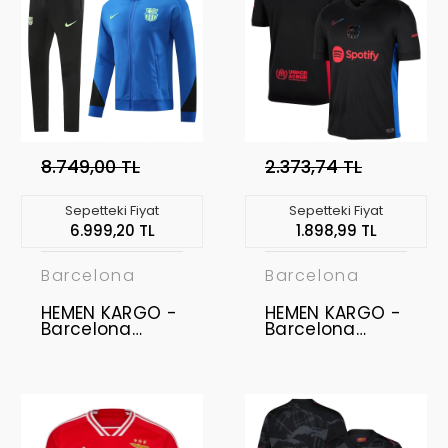
8.749,00 TL
2.373,74 TL
Sepetteki Fiyat
Sepetteki Fiyat
6.999,20 TL
1.898,99 TL
Barcelona
Barcelona
HEMEN KARGO -
HEMEN KARGO -
Barcelona
Barcelona
2024-2025
2024-2025
Ceket Takımı " S
Forma Away " M
BEDEN "
BEDEN "