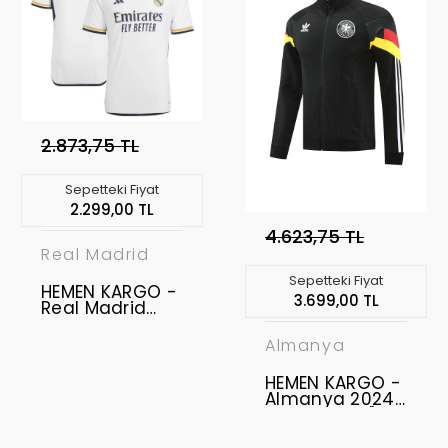
2.873,75 TL
Sepetteki Fiyat
2.299,00 TL
4.623,75 TL
Real Madrid
Sepetteki Fiyat
HEMEN KARGO -
3.699,00 TL
Real Madrid
2023 - 2024
Authentic -
Almanya
Profesyonel
Maç Forması -
HEMEN KARGO -
Home " M BEDEN
Almanya 2024-
"
2025 Ceket " M
BEDEN "