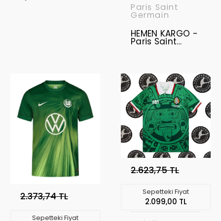
2025 Yağmurluk
Paris Saint
- " S BEDEN "
Germain
HEMEN KARGO -
Paris Saint
Germain 2024-
2025 Ceket " XL
BEDEN "
2.623,75 TL
Sepetteki Fiyat
2.373,74 TL
2.099,00 TL
Sepetteki Fiyat