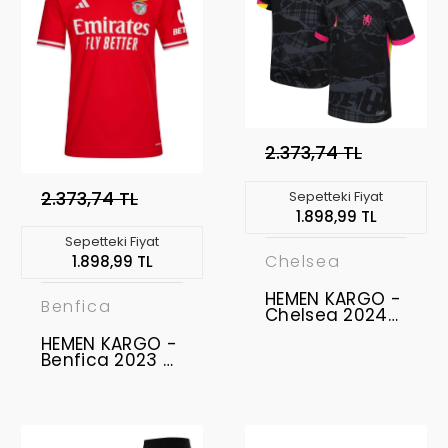
2.373,74 TL
2.373,74 TL
Sepetteki Fiyat
1.898,99 TL
Sepetteki Fiyat
Chelsea
1.898,99 TL
HEMEN KARGO -
Benfica
Chelsea 2024-
2025 Forma
HEMEN KARGO -
Third " L BEDEN "
Benfica 2023 -
PALMER 10 "
2024 Forma
Home " M BEDEN
"