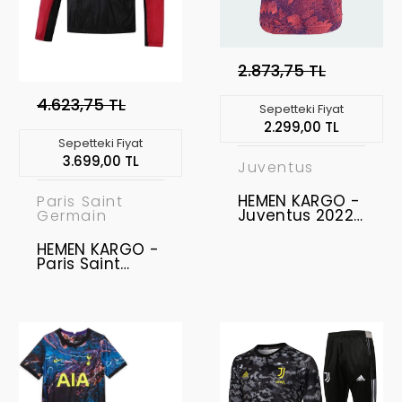
2.873,75 TL
4.623,75 TL
Sepetteki Fiyat
2.299,00 TL
Sepetteki Fiyat
3.699,00 TL
Juventus
HEMEN KARGO -
Paris Saint
Juventus 2022-
Germain
2023 Vapor -
Profesyonel
HEMEN KARGO -
Retro Maç
Paris Saint
Forması - Third
Germain
XL
Jordan
Yağmurluk M