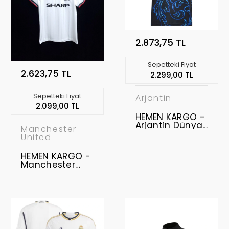
2.873,75 TL
Sepetteki Fiyat
2.623,75 TL
2.299,00 TL
Sepetteki Fiyat
Arjantin
2.099,00 TL
HEMEN KARGO -
Arjantin Dünya
Manchester
Kupası 2026 -
United
Profesyonel
Maç Forması
HEMEN KARGO -
Away " M BEDEN
Manchester
" " MESSI 10 +
United 1983 FA
WC2026 PATCH
Kupası Finali
+ FIFA GOLD
Retro Forma
PATCH "
"XXL BEDEN"