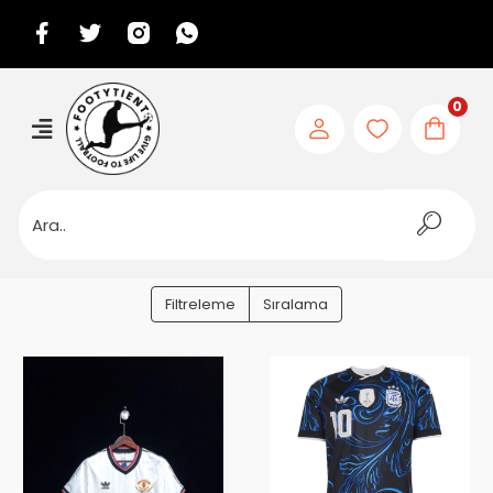
0
Filtreleme
Sıralama