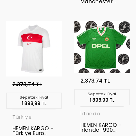
Manchester
United 2023 -
2024 Retro
Ceket " L BEDEN
"
2.373,74 TL
2.373,74 TL
Sepetteki Fiyat
Sepetteki Fiyat
1.898,99 TL
1.898,99 TL
İrlanda
Türkiye
HEMEN KARGO -
HEMEN KARGO -
İrlanda 1990
Türkiye Euro
Retro Forma " M