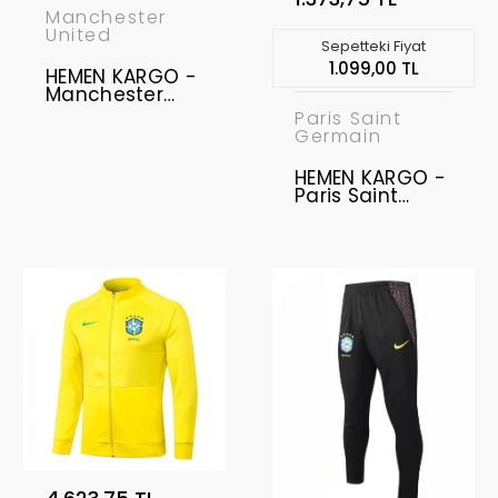
Manchester
United
Sepetteki Fiyat
1.099,00 TL
HEMEN KARGO -
Manchester
United 2021-
Paris Saint
2022 Şort Home
Germain
S
HEMEN KARGO -
Paris Saint
Germain
Antrenman Şort
S