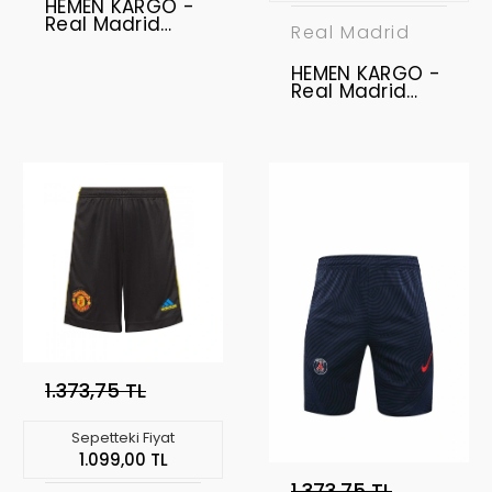
HEMEN KARGO -
Real Madrid
Real Madrid
2025-2026
Profesyonel
HEMEN KARGO -
Forma Uzun Kol
Real Madrid
- Home
2022-2023 -
Profesyonel
Retro Maç
Forması - Third
M
1.373,75 TL
Sepetteki Fiyat
1.099,00 TL
1.373,75 TL