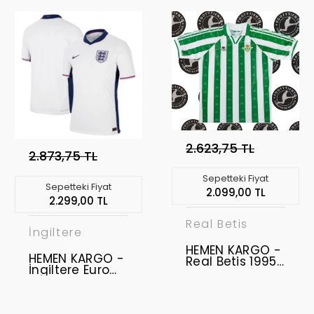
2.623,75 TL
2.873,75 TL
Sepetteki Fiyat
Sepetteki Fiyat
2.099,00 TL
2.299,00 TL
Real Betis
İngiltere
HEMEN KARGO -
HEMEN KARGO -
Real Betis 1995
İngiltere Euro
- 1997 Retro
2024 Vapor
Forma " XL
Profesyonel
BEDEN "
Maç