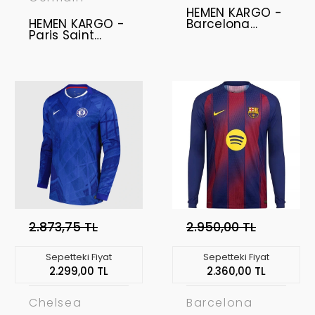
HEMEN KARGO -
HEMEN KARGO -
Barcelona
Paris Saint
2025-2026
Germain 2025-
Profesyonel
2026
Forma - Home
Profesyonel
LAMINE YAMAL -
Forma - Third
10
2.873,75 TL
2.950,00 TL
Sepetteki Fiyat
Sepetteki Fiyat
2.299,00 TL
2.360,00 TL
Chelsea
Barcelona