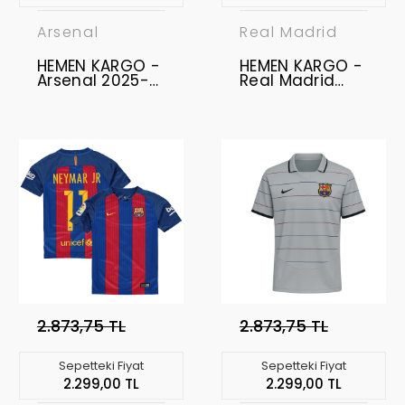
Arsenal
Real Madrid
HEMEN KARGO -
HEMEN KARGO -
Arsenal 2025-
Real Madrid
2026 Authentic
2025-2026
- Profesyonel
Profesyonel
Maç Forması
Forma Uzun Kol
Third -
- Home KYLIAN
GYÖKERES - 14
MBAPPÉ - 10
2.873,75 TL
2.873,75 TL
Sepetteki Fiyat
Sepetteki Fiyat
2.299,00 TL
2.299,00 TL