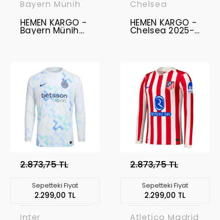
Bayern Münih
Chelsea
HEMEN KARGO -
HEMEN KARGO -
Bayern Münih
Chelsea 2025-
2013
2026
Şampiyonlar
Profesyonel
Ligi Final Retro
Forma - Third
Forması
2.873,75 TL
2.873,75 TL
Sepetteki Fiyat
Sepetteki Fiyat
2.299,00 TL
2.299,00 TL
Inter
Atletico Madrid