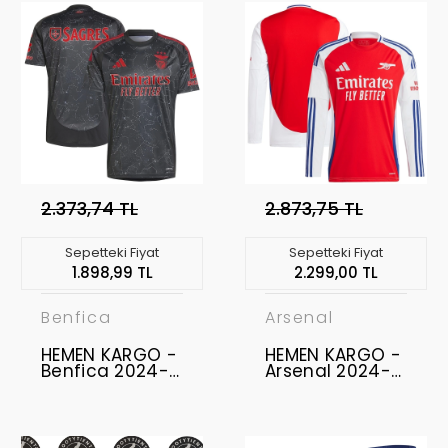
Forması Home "
XL BEDEN "
2.373,74 TL
2.873,75 TL
Sepetteki Fiyat
Sepetteki Fiyat
1.898,99 TL
2.299,00 TL
Benfica
Arsenal
HEMEN KARGO -
HEMEN KARGO -
Benfica 2024-
Arsenal 2024-
2025 Forma
2025 Uzunkol
Away " L BEDEN "
Forma Home " L
" AKTÜRKOGLU
BEDEN " " VİKTOR
17 "
GYÖKERES - 14 "