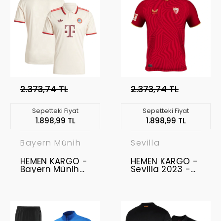
2.373,74 TL
2.373,74 TL
Sepetteki Fiyat
Sepetteki Fiyat
1.898,99 TL
1.898,99 TL
Bayern Münih
Sevilla
HEMEN KARGO -
HEMEN KARGO -
Bayern Münih
Sevilla 2023 -
2024-2025
2024 Forma
Forma Third " XL
Away " L BEDEN "
BEDEN "
LUKEBAKIO 11 "