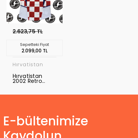
2.623,75 TL
Sepetteki Fiyat
2.099,00 TL
Hırvatistan
Hırvatistan
2002 Retro
Forma
E-bültenimize
Kaydolun