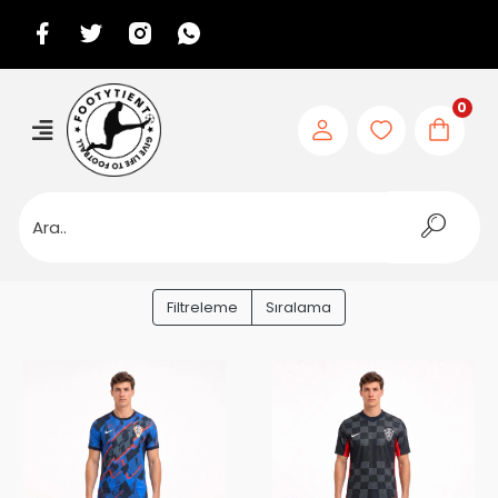
0
Filtreleme
Sıralama