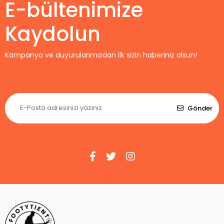
E-bültenimize
Kaydolun
Kampanya ve duyurularımızdan ilk sizin haberiniz olsun!
Gönder