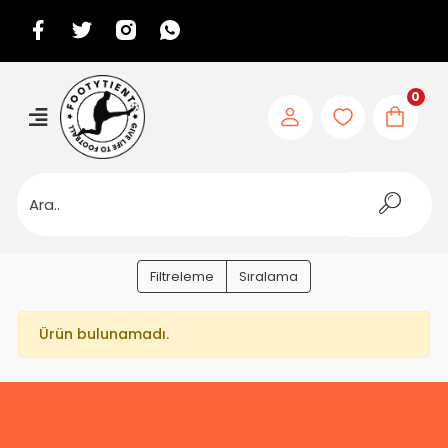
0
Filtreleme
Sıralama
Ürün bulunamadı.