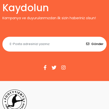
Kaydolun
Kampanya ve duyurularımızdan ilk sizin haberiniz olsun!
Gönder