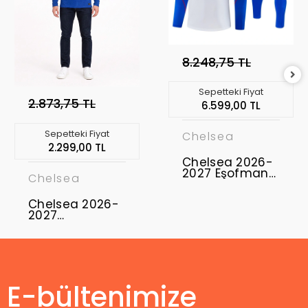
8.248,75 TL
Sepetteki Fiyat
2.873,75 TL
6.599,00 TL
Sepetteki Fiyat
Chelsea
2.299,00 TL
Chelsea 2026-
2027 Eşofman
Chelsea
Takımı CFC-01
Chelsea 2026-
2027
Profesyonel
Maç Forması
Uzun Kol -
Home
E-bültenimize