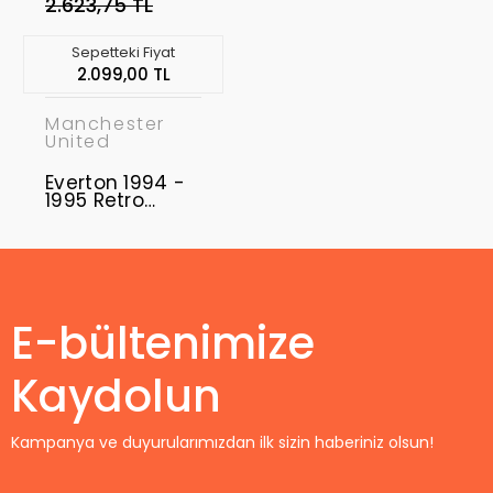
2.623,75 TL
Sepetteki Fiyat
2.099,00 TL
Manchester
United
Everton 1994 -
1995 Retro
Forma
E-bültenimize
Kaydolun
Kampanya ve duyurularımızdan ilk sizin haberiniz olsun!