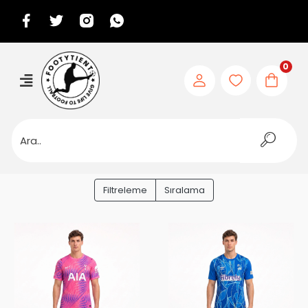
0
Filtreleme
Sıralama