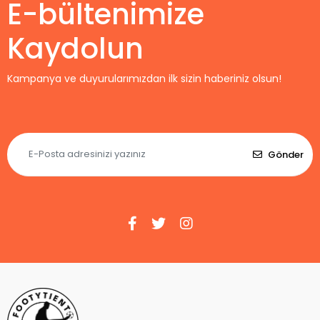
E-bültenimize
Kaydolun
Kampanya ve duyurularımızdan ilk sizin haberiniz olsun!
Gönder