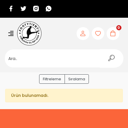
0
Filtreleme
Sıralama
Ürün bulunamadı.