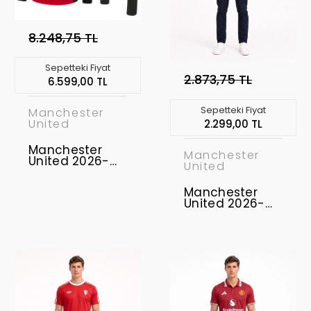
8.248,75 TL
Sepetteki Fiyat
2.873,75 TL
6.599,00 TL
Sepetteki Fiyat
Manchester
United
2.299,00 TL
Manchester
Manchester
United 2026-
United
2027 Eşofman
Takımı MUFC-
Manchester
02
United 2026-
2027
Profesyonel
Concept
Forması MUFC-
08