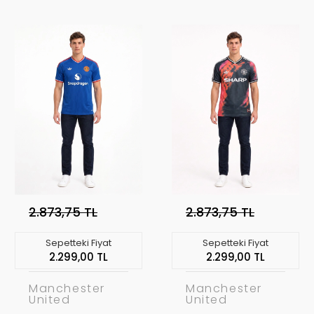
Profesyonel
Profesyonel
Concept
Concept
Forması MUFC-
Forması MUFC-
18
17
2.873,75 TL
2.873,75 TL
Sepetteki Fiyat
Sepetteki Fiyat
2.299,00 TL
2.299,00 TL
Manchester
Manchester
United
United