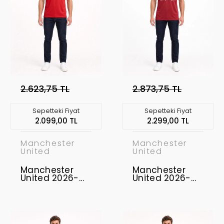
2.623,75 TL
2.873,75 TL
Sepetteki Fiyat
Sepetteki Fiyat
2.099,00 TL
2.299,00 TL
Manchester
Manchester
United
United
Manchester
Manchester
United 2026-
United 2026-
2027
2027
Profesyonel
Profesyonel
Concept
Concept
Forması MUFC-
Forması MUFC-
19
16