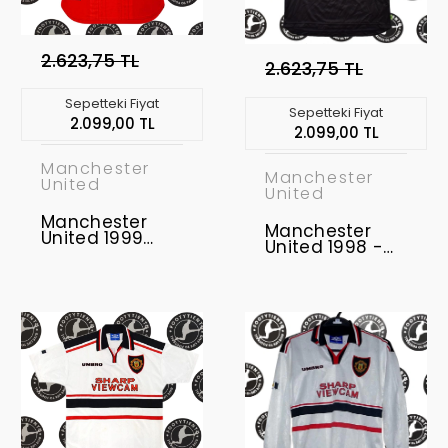
2.623,75 TL
2.623,75 TL
Sepetteki Fiyat
Sepetteki Fiyat
2.099,00 TL
2.099,00 TL
Manchester
Manchester
United
United
Manchester
Manchester
United 1999
United 1998 -
Şampiyonlar
1999 Retro
Ligi Finali
Forma
Uzunkol Retro
Forma