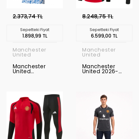
2.373,74 TL
8.248,75 TL
Sepetteki Fiyat
Sepetteki Fiyat
1.898,99 TL
6.599,00 TL
Manchester
Manchester
United
United
Manchester
Manchester
United
United 2026-
Humanrace
2027 Eşofman
Forma
Takımı MUFC-01