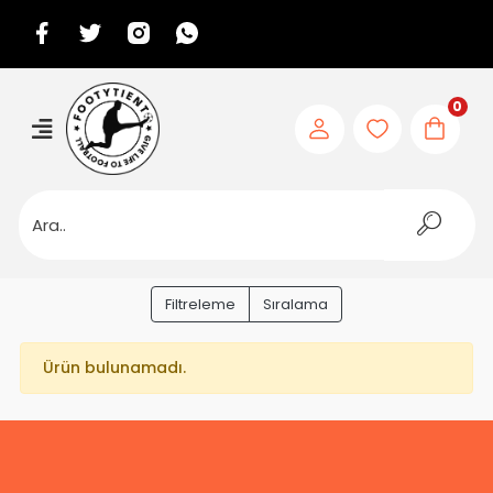
0
Filtreleme
Sıralama
Ürün bulunamadı.