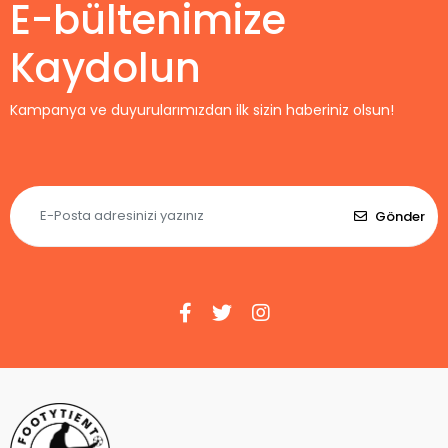
E-bültenimize
Kaydolun
Kampanya ve duyurularımızdan ilk sizin haberiniz olsun!
Gönder