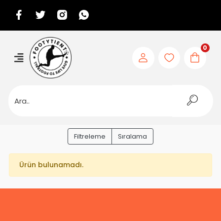
0
Filtreleme
Sıralama
Ürün bulunamadı.