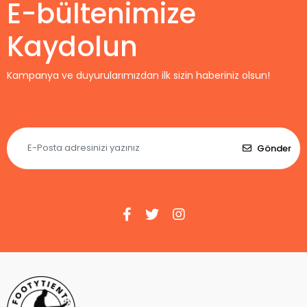
E-bültenimize
Kaydolun
Kampanya ve duyurularımızdan ilk sizin haberiniz olsun!
Gönder