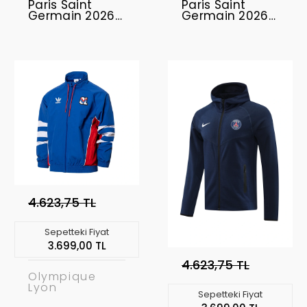
Paris Saint
Paris Saint
Germain 2026-
Germain 2026-
2027 Forma
2027 -
Home
Profesyonel
Maç Forması
Home
4.623,75 TL
Sepetteki Fiyat
3.699,00 TL
4.623,75 TL
Olympique
Lyon
Sepetteki Fiyat