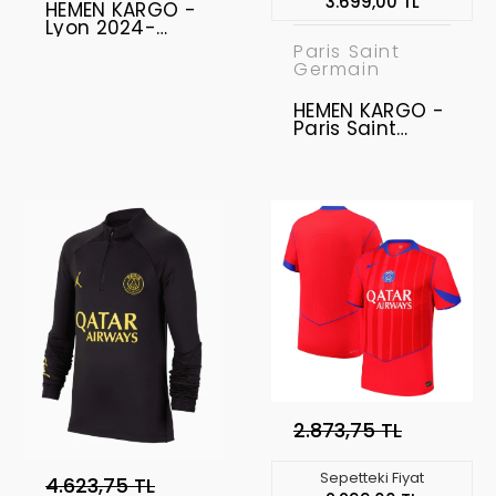
3.699,00 TL
HEMEN KARGO -
Lyon 2024-
2025 Yağmurluk
Paris Saint
- " S BEDEN "
Germain
HEMEN KARGO -
Paris Saint
Germain 2024-
2025 Ceket " XL
BEDEN "
2.873,75 TL
Sepetteki Fiyat
4.623,75 TL