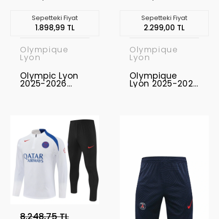
Sepetteki Fiyat
Sepetteki Fiyat
1.898,99 TL
2.299,00 TL
Olympique
Olympique
Lyon
Lyon
Olympic Lyon
Olympique
2025-2026
Lyon 2025-2026
Forma Third
Authentic -
Profesyonel
Maç Forması
Third
8.248,75 TL