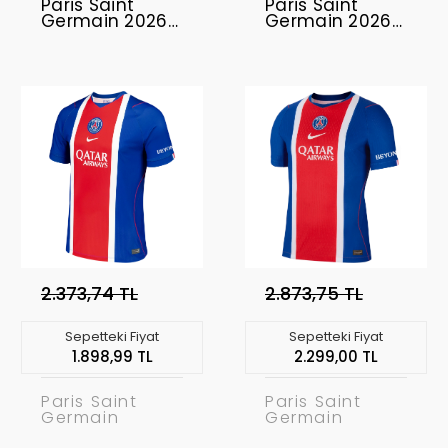
Paris Saint
Paris Saint
Germain 2026-
Germain 2026-
2027 Retro
2027
Yağmurluk
Profesyonel
Forma Uzun Kol
- Home
2.373,74 TL
2.873,75 TL
Sepetteki Fiyat
Sepetteki Fiyat
1.898,99 TL
2.299,00 TL
Paris Saint
Paris Saint
Germain
Germain