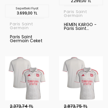
2.299,00 TL
Sepetteki Fiyat
Paris Saint
3.699,00 TL
Germain
Paris Saint
HEMEN KARGO -
Germain
Paris Saint
Germain 2025-
2026
Paris Saint
Profesyonel
Germain Ceket
Forma - Third
2.373,74 TL
2.873,75 TL