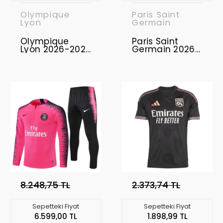
Olympique
Paris Saint
Lyon
Germain
Olympique
Paris Saint
Lyon 2026-2027
Germain 2026-
Eşofman Takımı
2027 Eşofman
OL-01
Takımı PSG-01
8.248,75 TL
2.373,74 TL
Sepetteki Fiyat
Sepetteki Fiyat
6.599,00 TL
1.898,99 TL