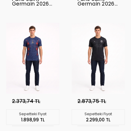
Germain 2026-
Germain 2026-
2027
2027
Profesyonel
Profesyonel
Concept
Concept
Forması PSG-
Forması PSG-11
05
2.373,74 TL
2.873,75 TL
Sepetteki Fiyat
Sepetteki Fiyat
1.898,99 TL
2.299,00 TL