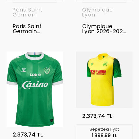
Paris Saint
Olympique
Germain
Lyon
Paris Saint
Olympique
Germain
Lyon 2026-2027
Eşofman Takımı
Forma Third
PSG-01
2.373,74 TL
Sepetteki Fiyat
2.373,74 TL
1.898,99 TL