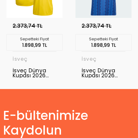
2.373,74 TL
2.373,74 TL
Sepetteki Fiyat
Sepetteki Fiyat
1.898,99 TL
1.898,99 TL
İsveç
İsveç
İsveç Dünya
İsveç Dünya
Kupası 2026
Kupası 2026
Forma Home
Forma Away
E-bültenimize
Kaydolun