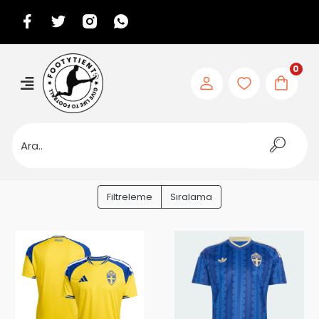
0
Filtreleme
Sıralama