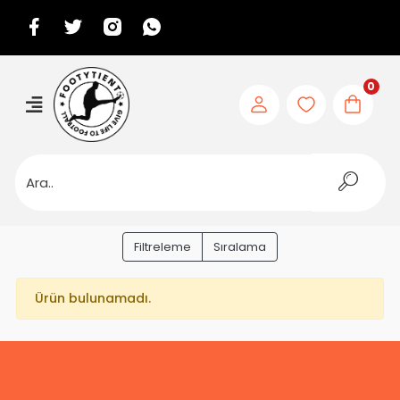
0
Filtreleme
Sıralama
Ürün bulunamadı.