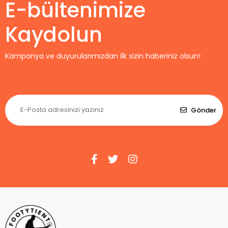
E-bültenimize
Kaydolun
Kampanya ve duyurularımızdan ilk sizin haberiniz olsun!
Gönder