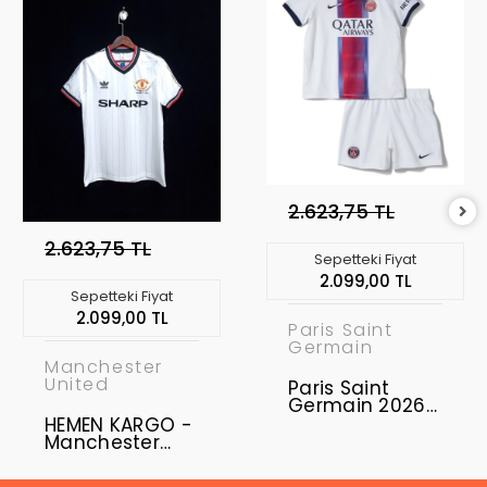
2.623,75 TL
2.623,75 TL
Sepetteki Fiyat
2.099,00 TL
Sepetteki Fiyat
2.099,00 TL
Paris Saint
Germain
Manchester
United
Paris Saint
Germain 2026-
2027 Çocuk
HEMEN KARGO -
Forma & Şort
Manchester
Seti Away
United 1983 FA
Kupası Finali