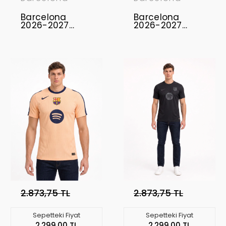
Barcelona
Barcelona
2026-2027
2026-2027
Profesyonel
Profesyonel
Concept
Concept
Forması BAR-19
Forması BAR-17
2.873,75 TL
2.873,75 TL
Sepetteki Fiyat
Sepetteki Fiyat
2.299,00 TL
2.299,00 TL