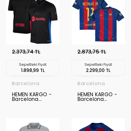
2.373,74 TL
2.873,75 TL
Sepetteki Fiyat
Sepetteki Fiyat
1.898,99 TL
2.299,00 TL
Barcelona
Barcelona
HEMEN KARGO -
HEMEN KARGO -
Barcelona
Barcelona
2024-2025
2016-2017 Retro
Forma Away " M
Forma - Home
BEDEN "
- NEYMAR JR - 11
YAZILI