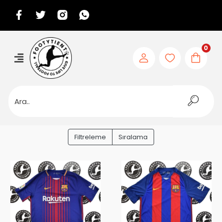
0
Filtreleme
Sıralama