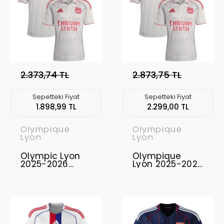
2.373,74 TL
2.873,75 TL
Sepetteki Fiyat
Sepetteki Fiyat
1.898,99 TL
2.299,00 TL
Olympique
Olympique
Lyon
Lyon
Olympic Lyon
Olympique
2025-2026
Lyon 2025-2026
Forma Third
Authentic -
Profesyonel
Maç Forması
Third