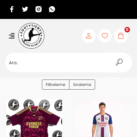
0
Filtreleme
Sıralama