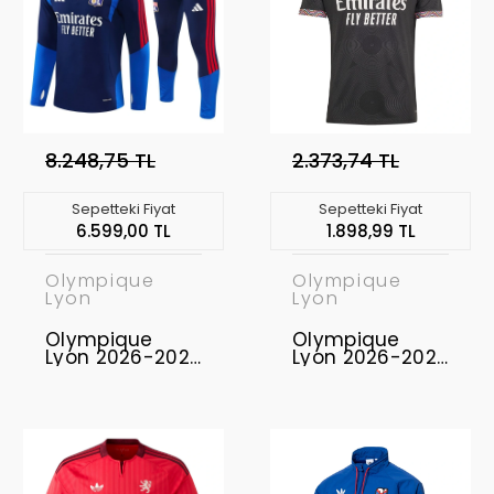
8.248,75 TL
2.373,74 TL
Sepetteki Fiyat
Sepetteki Fiyat
6.599,00 TL
1.898,99 TL
Olympique
Olympique
Lyon
Lyon
Olympique
Olympique
Lyon 2026-2027
Lyon 2026-2027
Eşofman Takımı
Forma Third
OL-01