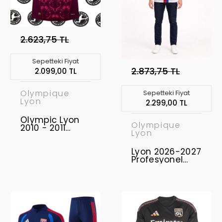
2.623,75 TL
Sepetteki Fiyat
2.873,75 TL
2.099,00 TL
Olympique
Sepetteki Fiyat
Lyon
2.299,00 TL
Olympic Lyon
Olympique
2010 - 2011
Lyon
Retro Forma
Lyon 2026-2027
Profesyonel
Maç Forması
Home