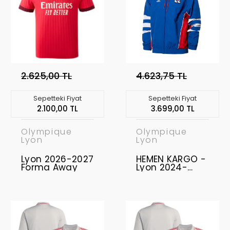
2.625,00 TL
4.623,75 TL
Sepetteki Fiyat
Sepetteki Fiyat
2.100,00 TL
3.699,00 TL
Olympique
Olympique
Lyon
Lyon
Lyon 2026-2027
HEMEN KARGO -
Forma Away
Lyon 2024-
2025 Yağmurluk
- " S BEDEN "