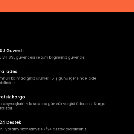
00 Güvenilir
 BIT SSL güvencesi ile tüm bilgileriniz güvende.
ra iadesi
nun kalmadığınız ürünleri 15 iş günü içerisinde iade
bilirsiniz.
retsiz kargo
 alışverişlerinizde sadece gümrük vergisi ödersiniz. Kargo
etsizdir.
24 Destek
lı yardım hizmetimizle 7/24 destek alabilirsiniz.