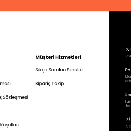
%1
256
Müşteri Hizmetleri
Sıkça Sorulan Sorular
Pa
Mem
ede
şmesi
Sipariş Takip
Üc
ış Sözleşmesi
Tüm
Ücr
7/
 Koşulları
Can