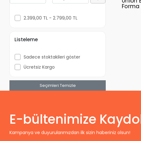
Union 
Forma
2.399,00 TL - 2.799,00 TL
Listeleme
Sadece stoktakileri göster
Ücretsiz Kargo
Seçimleri Temizle
E-bültenimize Kaydo
Kampanya ve duyurularımızdan ilk sizin haberiniz olsun!