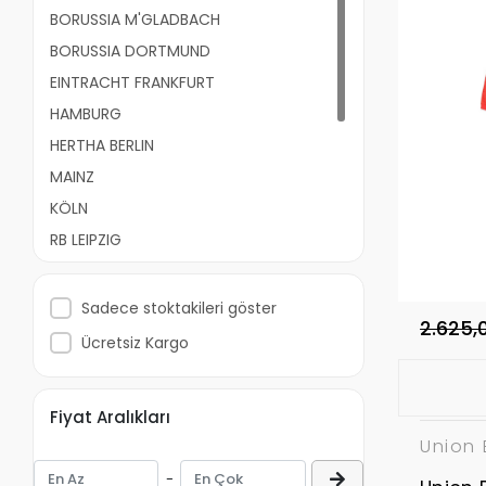
BORUSSIA M'GLADBACH
BORUSSIA DORTMUND
EINTRACHT FRANKFURT
HAMBURG
HERTHA BERLIN
MAINZ
KÖLN
RB LEIPZIG
SCHALKE 04
STUTTGART
Sadece stoktakileri göster
2.625,
UNION BERLIN
Ücretsiz Kargo
WERDER BREMEN
WOLFSBURG
Fiyat Aralıkları
DİĞER ALMANYA KULÜPLERİ
Union 
-