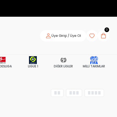
0
Üye Girişi / Üye Ol
DESLIGA
LIGUE 1
DİĞER LİGLER
MİLLİ TAKIMLAR