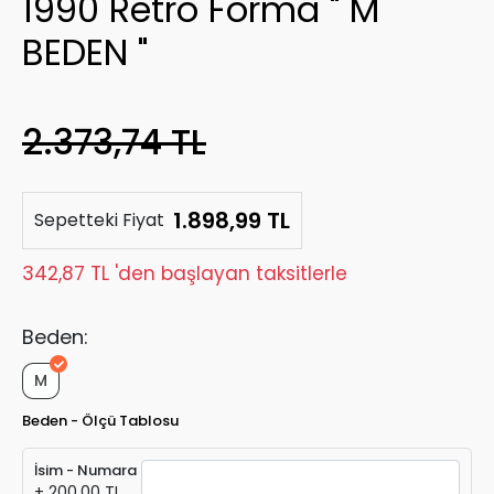
1990 Retro Forma " M
BEDEN "
2.373,74 TL
1.898,99 TL
Sepetteki Fiyat
342,87 TL 'den başlayan taksitlerle
Beden:
M
Beden - Ölçü Tablosu
İsim - Numara
+ 200,00 TL