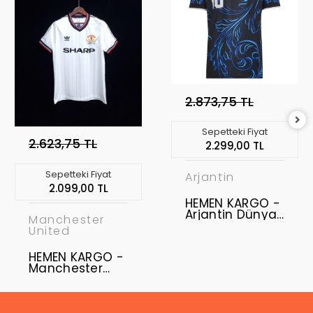
2.873,75 TL
Sepetteki Fiyat
2.623,75 TL
2.299,00 TL
Sepetteki Fiyat
Arjantin
2.099,00 TL
HEMEN KARGO -
Arjantin Dünya
Manchester
Kupası 2026 -
United
Profesyonel
Maç Forması
HEMEN KARGO -
Away " M BEDEN
Manchester
" " MESSI 10 +
United 1983 FA
WC2026 PATCH
Kupası Finali
+ FIFA GOLD
Retro Forma
PATCH "
"XXL BEDEN"