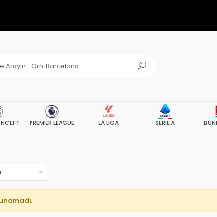
NCEPT
PREMIER LEAGUE
LA LIGA
SERIE A
BUN
lunamadı.