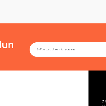
lun
%1