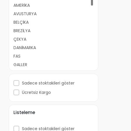
AMERİKA
AVUSTURYA
BELÇİKA
BREZİLYA
ÇEKYA
DANİMARKA
FAS
GALLER
GÜRCİSTAN
FRANSA
Sadece stoktakileri göster
GÜNEY KORE
Ücretsiz Kargo
HOLLANDA
HIRVATISTAN
Listeleme
İNGİLTERE
İSKOÇYA
Sadece stoktakileri göster