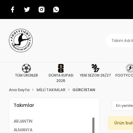
TÜM ÜRÜNLER
DÜNYA KUPASI
YENİ SEZON 26/27
FOOTYCO
2026
Ana Sayfa
MİLLİ TAKIMLAR
GÜRCİSTAN
Takımlar
ARJANTİN
Ürün bu
ALMANYA