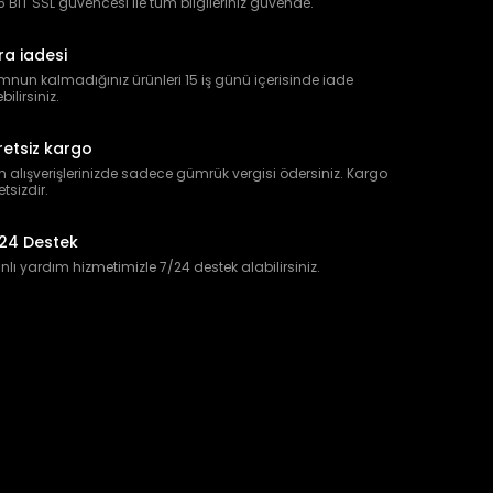
 BIT SSL güvencesi ile tüm bilgileriniz güvende.
ra iadesi
nun kalmadığınız ürünleri 15 iş günü içerisinde iade
bilirsiniz.
retsiz kargo
 alışverişlerinizde sadece gümrük vergisi ödersiniz. Kargo
etsizdir.
24 Destek
lı yardım hizmetimizle 7/24 destek alabilirsiniz.