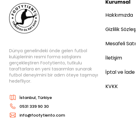
Kurumsal
SIRBİSTAN
Hakkımızda
ŞİLİ
TÜRKİYE
Gizlilik Sözle
Mesafeli Sat
Dünya genelindeki önde gelen futbol
kulüplerinin resmi forma satışlarını
İletişim
gerçekleştiren Footytiento, tutkulu
taraftarlara en yeni tasarımları sunarak
İptal ve İade
futbol deneyimini bir adım öteye taşımayı
hedefliyor.
KVKK
İstanbul, Türkiye
0531 339 90 30
info@footytiento.com