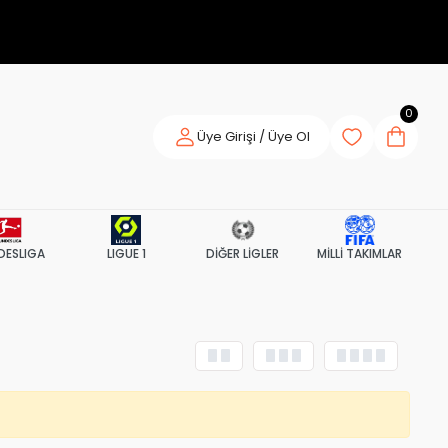
0
Üye Girişi / Üye Ol
DESLIGA
LIGUE 1
DİĞER LİGLER
MİLLİ TAKIMLAR