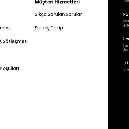
256
Müşteri Hizmetleri
Sıkça Sorulan Sorular
Pa
Mem
ede
şmesi
Sipariş Takip
Üc
ış Sözleşmesi
Tüm
Ücr
7/
 Koşulları
Can