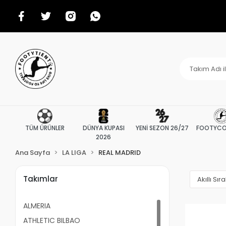
TÜM ÜRÜNLER
DÜNYA KUPASI
YENİ SEZON 26/27
FOOTYCO
2026
Ana Sayfa
LA LIGA
REAL MADRID
Takımlar
ALMERIA
ATHLETIC BILBAO