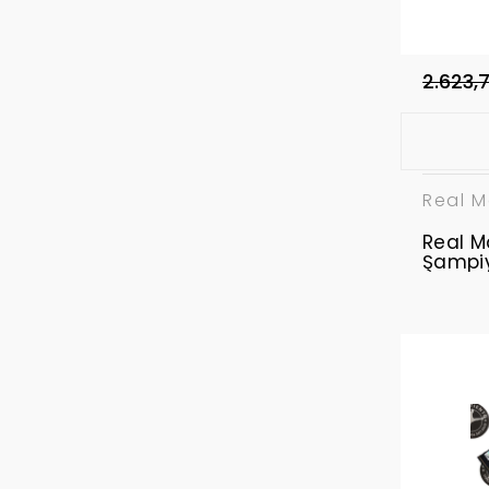
2.623,
Real M
Real M
Şampiyo
Retro 