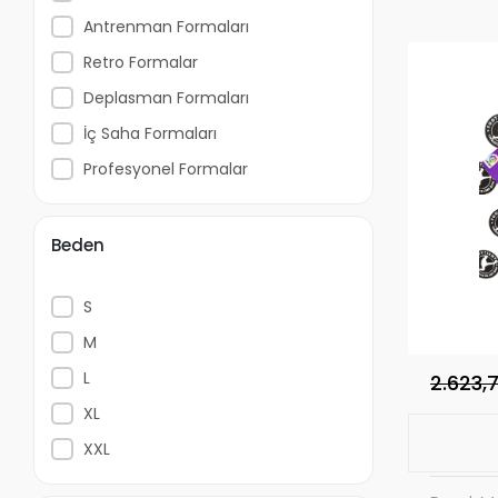
Antrenman Formaları
Retro Formalar
Deplasman Formaları
İç Saha Formaları
Profesyonel Formalar
Beden
S
M
L
2.623,
XL
XXL