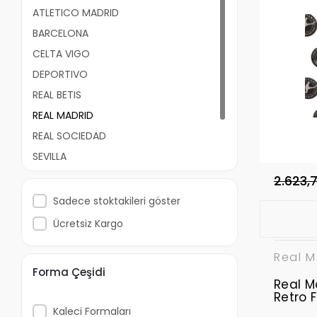
ATLETICO MADRID
BARCELONA
CELTA VIGO
DEPORTIVO
REAL BETIS
REAL MADRID
REAL SOCIEDAD
SEVILLA
VALENCIA
2.623,
DİĞER İSPANYA KULÜPLERİ
Sadece stoktakileri göster
Ücretsiz Kargo
Real M
Forma Çeşidi
Real M
Retro 
Kaleci Formaları