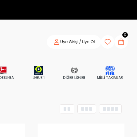
0
Üye Girişi / Üye Ol
DESLIGA
LIGUE 1
DİĞER LİGLER
MİLLİ TAKIMLAR