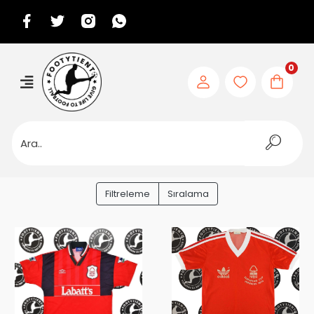
0
Filtreleme
Sıralama