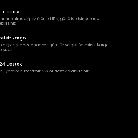
ra iadesi
nun kalmadığınız ürünleri 15 iş günü içerisinde iade
bilirsiniz.
retsiz kargo
 alışverişlerinizde sadece gümrük vergisi ödersiniz. Kargo
etsizdir.
24 Destek
lı yardım hizmetimizle 7/24 destek alabilirsiniz.