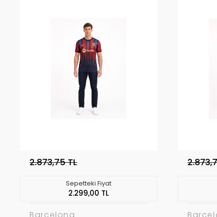
2.873,75 TL
2.873,
Sepetteki Fiyat
2.299,00 TL
Barcelona
Barce