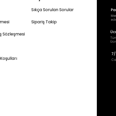
Sıkça Sorulan Sorular
Pa
Mem
ede
şmesi
Sipariş Takip
Üc
ış Sözleşmesi
Tüm
Ücr
7/
 Koşulları
Can