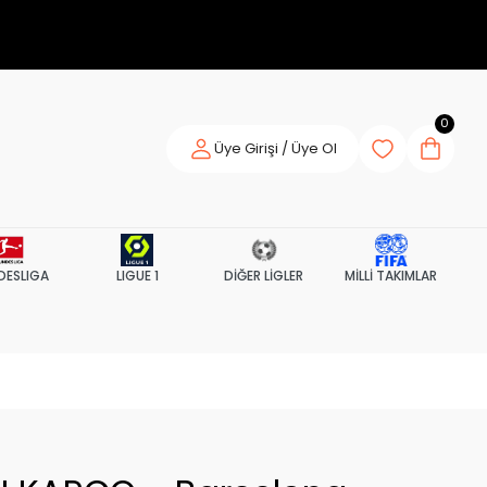
0
Üye Girişi / Üye Ol
DESLIGA
LIGUE 1
DİĞER LİGLER
MİLLİ TAKIMLAR