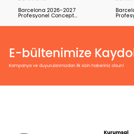
Barcelona 2026-2027
Barcel
Profesyonel Concept
Profes
Forması BAR-15
Formas
E-bültenimize Kaydo
Kampanya ve duyurularımızdan ilk sizin haberiniz olsun!
Kurumsal