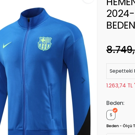
HEMEN
2024-
BEDEN
8.749
Sepetteki 
1.263,74 TL
Beden:
S
Beden - Ölçü 