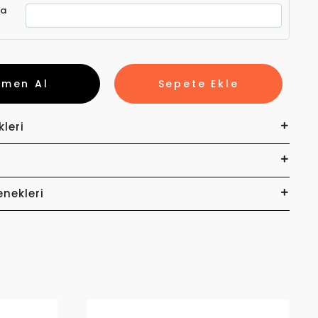
ra
emen Al
Sepete Ekle
kleri
enekleri