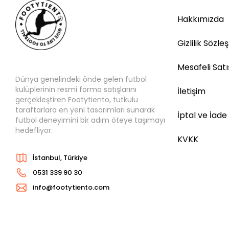
Hakkımızda
Gizlilik Sözle
Mesafeli Sat
Dünya genelindeki önde gelen futbol
kulüplerinin resmi forma satışlarını
İletişim
gerçekleştiren Footytiento, tutkulu
taraftarlara en yeni tasarımları sunarak
İptal ve İade
futbol deneyimini bir adım öteye taşımayı
hedefliyor.
KVKK
İstanbul, Türkiye
0531 339 90 30
info@footytiento.com