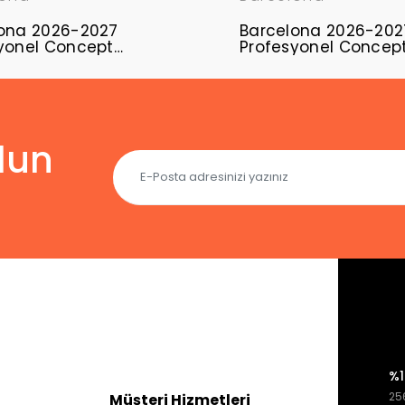
ona 2026-2027
Barcelona 2026-202
yonel Concept
Profesyonel Concep
ı BAR-20
Forması BAR-24
lun
%1
256
Müşteri Hizmetleri