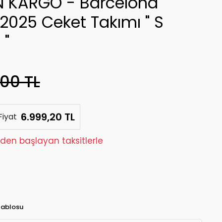
 KARGO - Barcelona
2025 Ceket Takımı " S
 "
,00 TL
6.999,20 TL
Fiyat
 'den başlayan taksitlerle
Tablosu