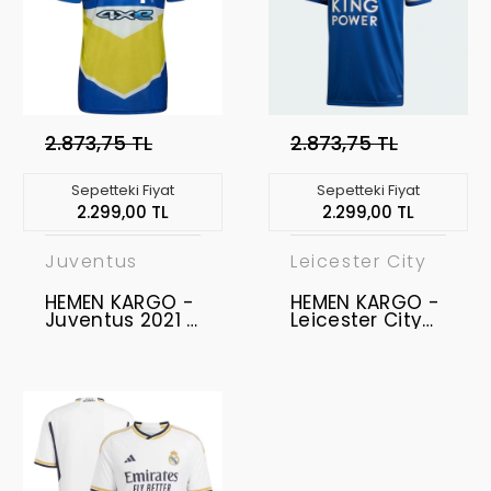
2.873,75 TL
2.873,75 TL
Sepetteki Fiyat
Sepetteki Fiyat
2.299,00 TL
2.299,00 TL
Juventus
Leicester City
HEMEN KARGO -
HEMEN KARGO -
Juventus 2021 -
Leicester City
2022 Authentic
2020-2021
- Profesyonel
Authentic -
Retro Maç
Profesyonel
Forması - Third
Retro Maç
XL
Forması -
Home XXL
"Premier Lig
Patch ve 4
SÖYÜNCÜ Yazılı"