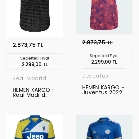
2.873,75 TL
2.873,75 TL
Sepetteki Fiyat
Sepetteki Fiyat
2.299,00 TL
2.299,00 TL
Juventus
Real Madrid
HEMEN KARGO -
HEMEN KARGO -
Juventus 2022-
Real Madrid
2023 Vapor -
2022-2023 -
Profesyonel
Profesyonel
Retro Maç
Retro Maç
Forması - Third
Forması - Third
XL
M