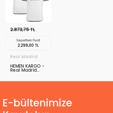
2.873,75 TL
Sepetteki Fiyat
2.299,00 TL
Real Madrid
HEMEN KARGO -
Real Madrid
2023 - 2024
Authentic -
Profesyonel
Retro Maç
Forması- Home
- M
E-bültenimize