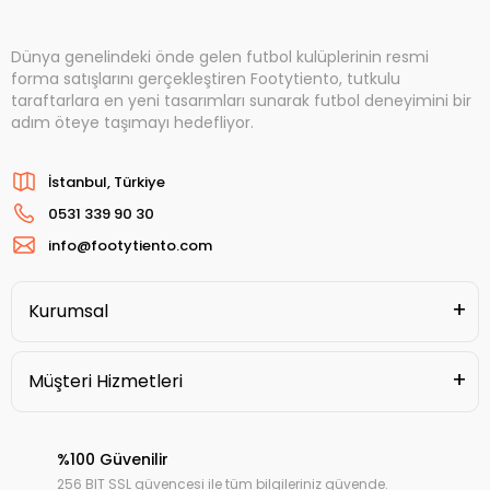
Dünya genelindeki önde gelen futbol kulüplerinin resmi
forma satışlarını gerçekleştiren Footytiento, tutkulu
taraftarlara en yeni tasarımları sunarak futbol deneyimini bir
adım öteye taşımayı hedefliyor.
İstanbul, Türkiye
0531 339 90 30
info@footytiento.com
Kurumsal
Müşteri Hizmetleri
%100 Güvenilir
256 BIT SSL güvencesi ile tüm bilgileriniz güvende.