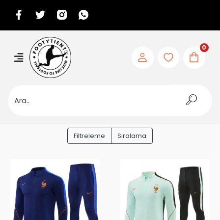
0
Filtreleme
Sıralama