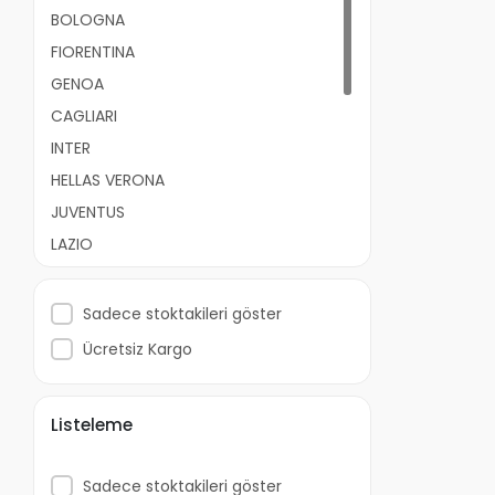
BOLOGNA
FIORENTINA
GENOA
CAGLIARI
INTER
HELLAS VERONA
JUVENTUS
LAZIO
NAPOLI
PARMA
Sadece stoktakileri göster
ROMA
Ücretsiz Kargo
SAMPDORIA
PALERMO
Listeleme
SASSUOLO
TORINO
Sadece stoktakileri göster