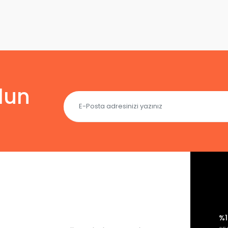
lun
%1