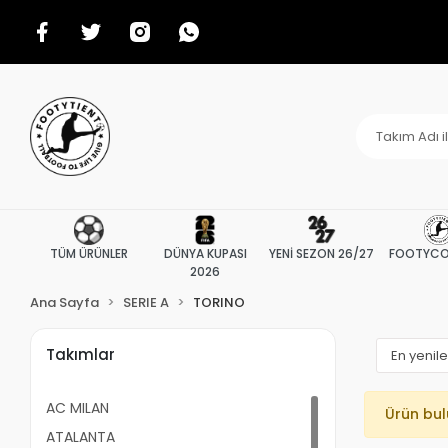
TÜM ÜRÜNLER
DÜNYA KUPASI
YENİ SEZON 26/27
FOOTYCO
2026
Ana Sayfa
SERIE A
TORINO
Takımlar
AC MILAN
Ürün bu
ATALANTA