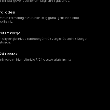
 BIT SSL güvencesi ile tüm bilgileriniz güvende.
ra iadesi
nun kalmadığınız ürünleri 15 iş günü içerisinde iade
bilirsiniz.
retsiz kargo
 alışverişlerinizde sadece gümrük vergisi ödersiniz. Kargo
etsizdir.
24 Destek
lı yardım hizmetimizle 7/24 destek alabilirsiniz.