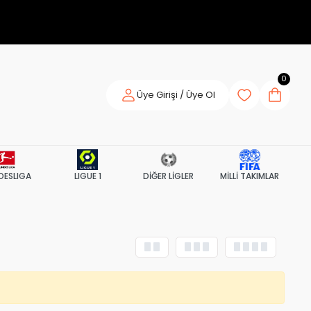
0
Üye Girişi / Üye Ol
DESLIGA
LIGUE 1
DİĞER LİGLER
MİLLİ TAKIMLAR