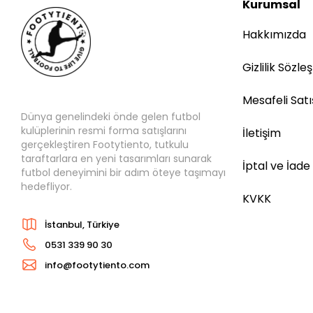
Kurumsal
Hakkımızda
Gizlilik Sözle
Mesafeli Sat
Dünya genelindeki önde gelen futbol
kulüplerinin resmi forma satışlarını
İletişim
gerçekleştiren Footytiento, tutkulu
taraftarlara en yeni tasarımları sunarak
İptal ve İade
futbol deneyimini bir adım öteye taşımayı
hedefliyor.
KVKK
İstanbul, Türkiye
0531 339 90 30
info@footytiento.com