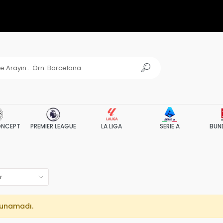
NCEPT
PREMIER LEAGUE
LA LIGA
SERIE A
BUN
lunamadı.