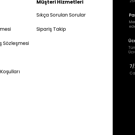
256
Müşteri Hizmetleri
Sıkça Sorulan Sorular
Pa
Mem
ede
şmesi
Sipariş Takip
Üc
ış Sözleşmesi
Tüm
Ücr
7/
 Koşulları
Can