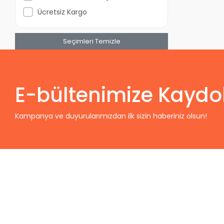
UDINESE
Ücretsiz Kargo
VENEZIA
Seçimleri Temizle
E-bültenimize Kaydo
Kampanya ve duyurularımızdan ilk sizin haberiniz olsun!