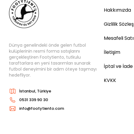
Hakkımızda
Gizlilik Sözle
Mesafeli Sat
Dünya genelindeki önde gelen futbol
kulüplerinin resmi forma satışlarını
İletişim
gerçekleştiren Footytiento, tutkulu
taraftarlara en yeni tasarımları sunarak
İptal ve İade
futbol deneyimini bir adım öteye taşımayı
hedefliyor.
KVKK
İstanbul, Türkiye
0531 339 90 30
info@footytiento.com