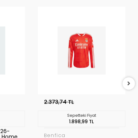
2.373,74 TL
Sepetteki Fiyat
1.898,99 TL
026-
Benfica
a Home