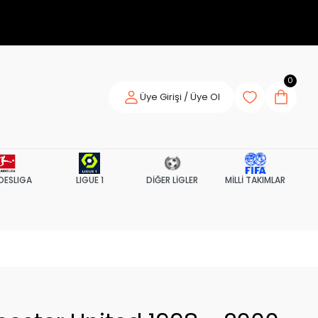
0
Üye Girişi / Üye Ol
DESLIGA
LIGUE 1
DİĞER LİGLER
MİLLİ TAKIMLAR