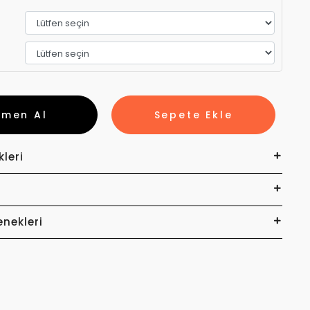
emen Al
Sepete Ekle
kleri
enekleri