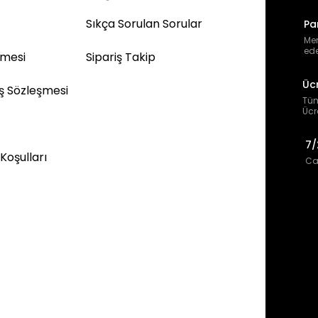
Sıkça Sorulan Sorular
Pa
Mem
ede
şmesi
Sipariş Takip
Üc
ış Sözleşmesi
Tüm
Ücr
7/
 Koşulları
Can