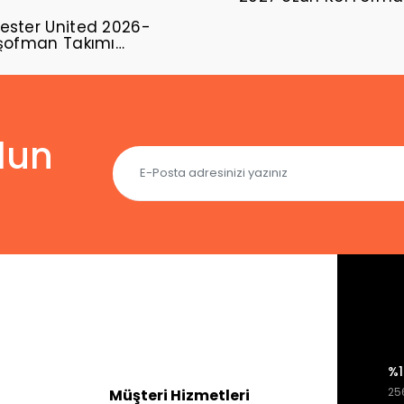
ster United 2026-
şofman Takımı
02
lun
%1
256
Müşteri Hizmetleri