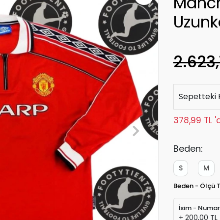
Manch
Uzunk
2.623,
Sepetteki 
378,99 TL '
Beden:
S
M
Beden - Ölçü 
İsim - Numa
+ 200,00 TL