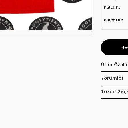
Patch PL
Patch Fifa
H
Ürün Özelli
Yorumlar
Taksit Seç