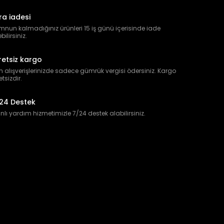
ra iadesi
nun kalmadığınız ürünleri 15 iş günü içerisinde iade
bilirsiniz.
retsiz kargo
 alışverişlerinizde sadece gümrük vergisi ödersiniz. Kargo
etsizdir.
24 Destek
lı yardım hizmetimizle 7/24 destek alabilirsiniz.