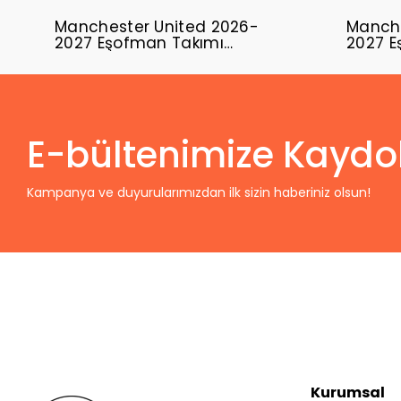
Manchester United 2026-
Manche
2027 Eşofman Takımı
2027 E
MUFC-01
MUFC-
E-bültenimize Kaydo
Kampanya ve duyurularımızdan ilk sizin haberiniz olsun!
Kurumsal