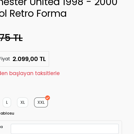
ester United 1998 - 2000
ol Retro Forma
75 TL
2.099,00 TL
Fiyat
den başlayan taksitlerle
L
XL
XXL
Tablosu
ra