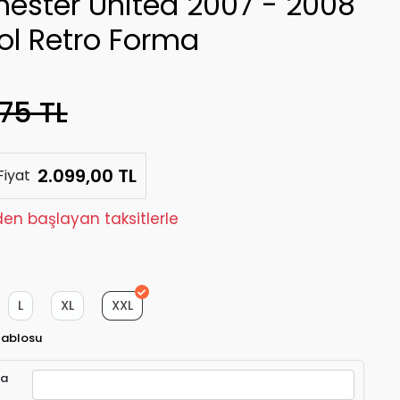
ester United 2007 - 2008
ol Retro Forma
75 TL
2.099,00 TL
Fiyat
den başlayan taksitlerle
L
XL
XXL
Tablosu
ra