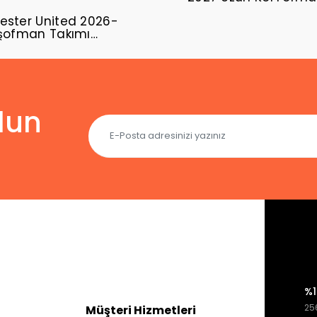
ster United 2026-
şofman Takımı
02
lun
%1
256
Müşteri Hizmetleri