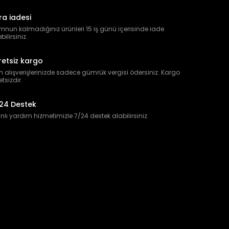
ra iadesi
nun kalmadığınız ürünleri 15 iş günü içerisinde iade
bilirsiniz.
retsiz kargo
 alışverişlerinizde sadece gümrük vergisi ödersiniz. Kargo
etsizdir.
24 Destek
lı yardım hizmetimizle 7/24 destek alabilirsiniz.