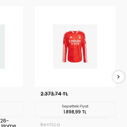
2.373,74 TL
Sepetteki Fiyat
1.898,99 TL
026-
Benfica
a Home