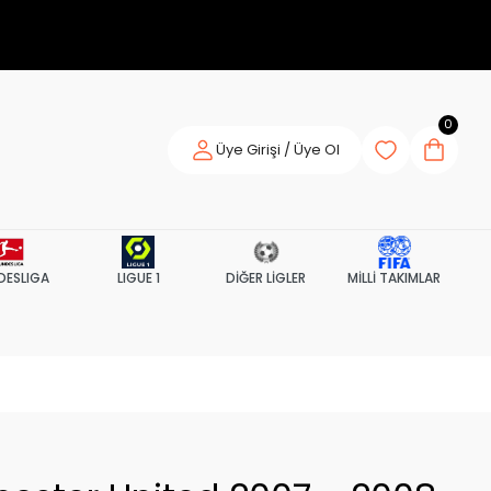
0
Üye Girişi / Üye Ol
DESLIGA
LIGUE 1
DİĞER LİGLER
MİLLİ TAKIMLAR