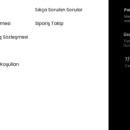
Sıkça Sorulan Sorular
Pa
Mem
ede
şmesi
Sipariş Takip
Üc
ış Sözleşmesi
Tüm
Ücr
7/
 Koşulları
Can