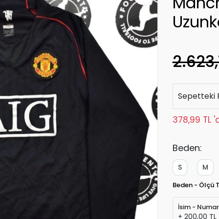
Manch
Uzunk
2.623,
Sepetteki 
378,99 TL '
Beden:
S
M
Beden - Ölçü 
İsim - Numa
+ 200,00 TL