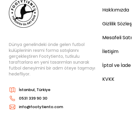
Hakkımızda
Gizlilik Sözle
Mesafeli Sat
Dünya genelindeki önde gelen futbol
kulüplerinin resmi forma satışlarını
İletişim
gerçekleştiren Footytiento, tutkulu
taraftarlara en yeni tasarımları sunarak
İptal ve İade
futbol deneyimini bir adım öteye taşımayı
hedefliyor.
KVKK
İstanbul, Türkiye
0531 339 90 30
info@footytiento.com