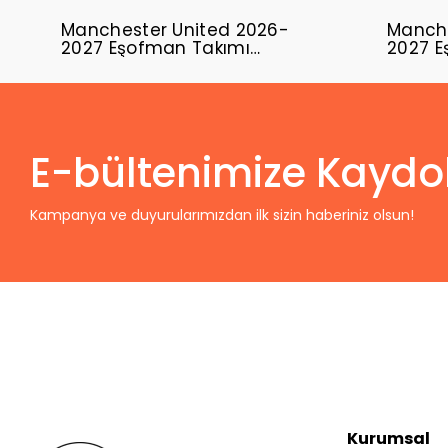
Manchester United 2026-
Manche
2027 Eşofman Takımı
2027 E
MUFC-01
MUFC-
E-bültenimize Kaydo
Kampanya ve duyurularımızdan ilk sizin haberiniz olsun!
Kurumsal