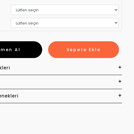
emen Al
Sepete Ekle
kleri
enekleri