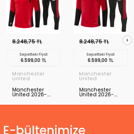
8.248,75 TL
8.248,75 TL
Sepetteki Fiyat
Sepetteki Fiyat
6.599,00 TL
6.599,00 TL
Manchester
Manchester
United
United
Manchester
Manchester
United 2026-
United 2026-
2027 Eşofman
2027 Eşofman
Takımı MUFC-01
Takımı MUFC-
02
E-bültenimize