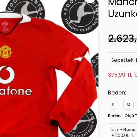
Manch
Uzunk
2.623,
Sepetteki 
378,99 TL '
Beden:
S
M
Beden - Ölçü 
İsim - Numa
+ 200,00 TL