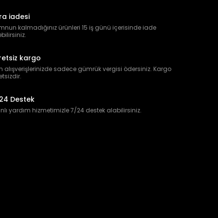
ra iadesi
nun kalmadığınız ürünleri 15 iş günü içerisinde iade
bilirsiniz.
retsiz kargo
 alışverişlerinizde sadece gümrük vergisi ödersiniz. Kargo
etsizdir.
24 Destek
lı yardım hizmetimizle 7/24 destek alabilirsiniz.