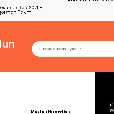
ster United 2026-
şofman Takımı
02
lun
%1
256
Müşteri Hizmetleri