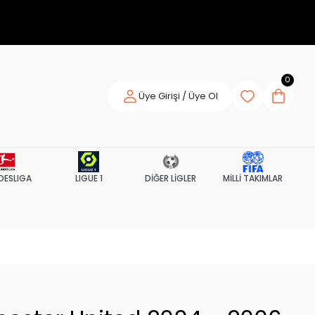
0
Üye Girişi / Üye Ol
DESLIGA
LIGUE 1
DİĞER LİGLER
MİLLİ TAKIMLAR