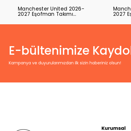
Manchester United 2026-
Manche
2027 Eşofman Takımı
2027 E
MUFC-01
MUFC-
E-bültenimize Kaydo
Kampanya ve duyurularımızdan ilk sizin haberiniz olsun!
Kurumsal