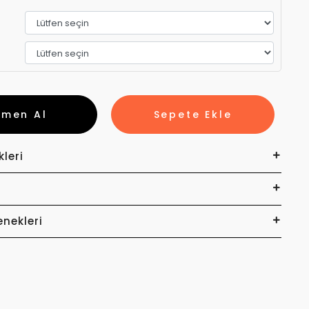
emen Al
Sepete Ekle
kleri
enekleri