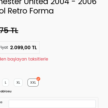
ester United 2004 - 2006
ol Retro Forma
75 TL
2.099,00 TL
Fiyat
den başlayan taksitlerle
L
XL
XXL
Tablosu
ra