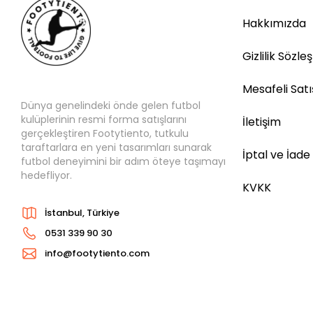
Hakkımızda
Gizlilik Sözle
Mesafeli Sat
Dünya genelindeki önde gelen futbol
kulüplerinin resmi forma satışlarını
İletişim
gerçekleştiren Footytiento, tutkulu
taraftarlara en yeni tasarımları sunarak
İptal ve İade
futbol deneyimini bir adım öteye taşımayı
hedefliyor.
KVKK
İstanbul, Türkiye
0531 339 90 30
info@footytiento.com