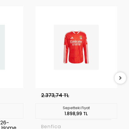
2.373,74 TL
Sepetteki Fiyat
1.898,99 TL
026-
Benfica
a Home