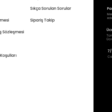
Sıkça Sorulan Sorular
Pa
Mem
ede
şmesi
Sipariş Takip
Üc
ış Sözleşmesi
Tüm
Ücr
7/
 Koşulları
Can