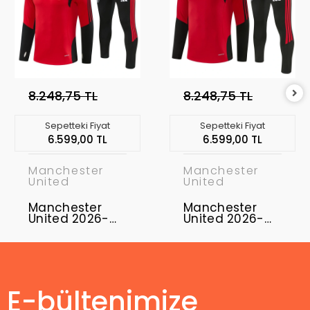
8.248,75 TL
8.248,75 TL
Sepetteki Fiyat
Sepetteki Fiyat
6.599,00 TL
6.599,00 TL
Manchester
Manchester
United
United
Manchester
Manchester
United 2026-
United 2026-
2027 Eşofman
2027 Eşofman
Takımı MUFC-01
Takımı MUFC-
02
E-bültenimize