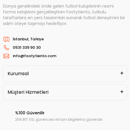
Dünya genelindeki önde gelen futbol kulüplerinin resmi
forma satışlarını gerçekleştiren Footytiento, tutkulu
taraftarlara en yeni tasarımları sunarak futbol deneyimini bir
adım öteye taşımayı hedefliyor.
İstanbul, Türkiye
0531 339 90 30
info@footytiento.com
Kurumsal
Müşteri Hizmetleri
%100 Güvenilir
256 BIT SSL güvencesi ile tüm bilgileriniz güvende.