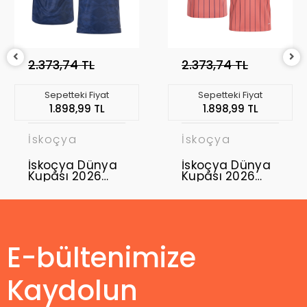
2.373,74 TL
2.373,74 TL
Sepetteki Fiyat
Sepetteki Fiyat
1.898,99 TL
1.898,99 TL
İskoçya
İskoçya
İskoçya Dünya
İskoçya Dünya
Kupası 2026
Kupası 2026
Forma Home
Forma Away
E-bültenimize
Kaydolun