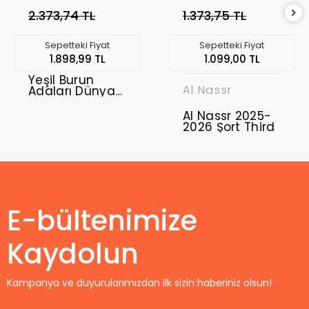
2.373,74 TL
1.373,75 TL
Sepetteki Fiyat
Sepetteki Fiyat
1.898,99 TL
1.099,00 TL
Yeşil Burun
Al Nassr
Adaları Dünya
Kupası 2026
Forma Home
Al Nassr 2025-
2026 Şort Third
E-bültenimize
Kaydolun
Kampanya ve duyurularımızdan ilk sizin haberiniz olsun!