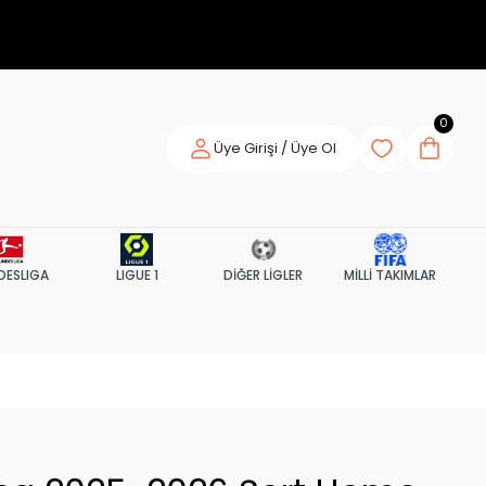
0
Üye Girişi / Üye Ol
DESLIGA
LIGUE 1
DİĞER LİGLER
MİLLİ TAKIMLAR