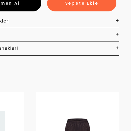
emen Al
Sepete Ekle
kleri
enekleri