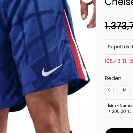
Chels
1.373,
Sepetteki 
198,43 TL '
Beden:
S
M
İsim - Numa
+ 200,00 TL