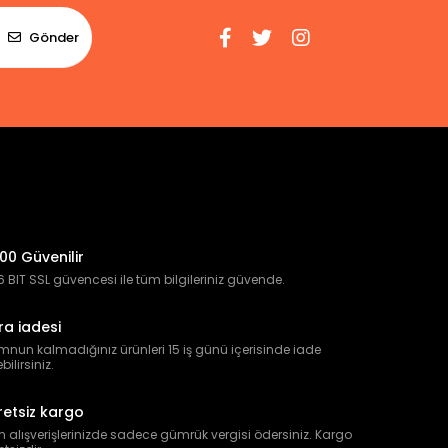
Gönder
00 Güvenilir
 BIT SSL güvencesi ile tüm bilgileriniz güvende.
ra iadesi
nun kalmadığınız ürünleri 15 iş günü içerisinde iade
bilirsiniz.
retsiz kargo
 alışverişlerinizde sadece gümrük vergisi ödersiniz. Kargo