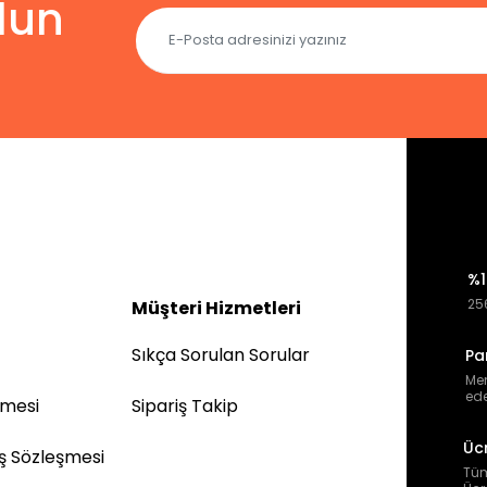
lun
%1
256
Müşteri Hizmetleri
Sıkça Sorulan Sorular
Pa
Mem
ede
şmesi
Sipariş Takip
Üc
ış Sözleşmesi
Tüm