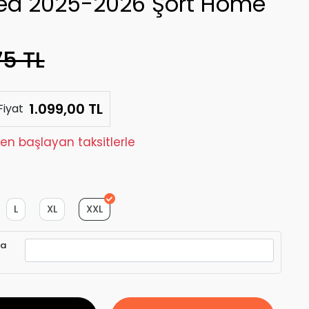
ea 2025-2026 Şort Home
75 TL
1.099,00 TL
Fiyat
den başlayan taksitlerle
L
XL
XXL
ra