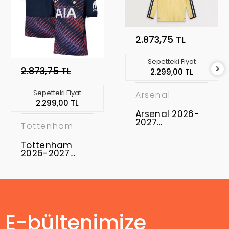
2.873,75 TL
Sepetteki Fiyat
2.873,75 TL
2.299,00 TL
Sepetteki Fiyat
Arsenal
2.299,00 TL
Arsenal 2026-
2027
Tottenham
Profesyonel
Maç Forması
Tottenham
Uzun Kol - Third
2026-2027
Profesyonel
Maç Forması
Away
E-bültenimize