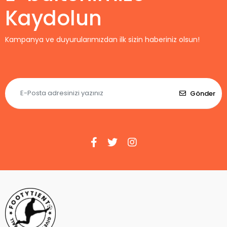
Kaydolun
Kampanya ve duyurularımızdan ilk sizin haberiniz olsun!
Gönder