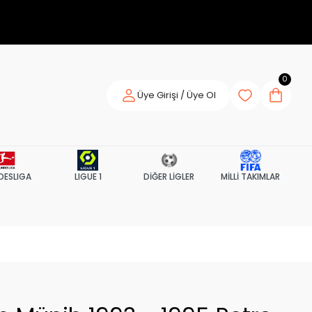
0
Üye Girişi / Üye Ol
DESLIGA
LIGUE 1
DİĞER LİGLER
MİLLİ TAKIMLAR