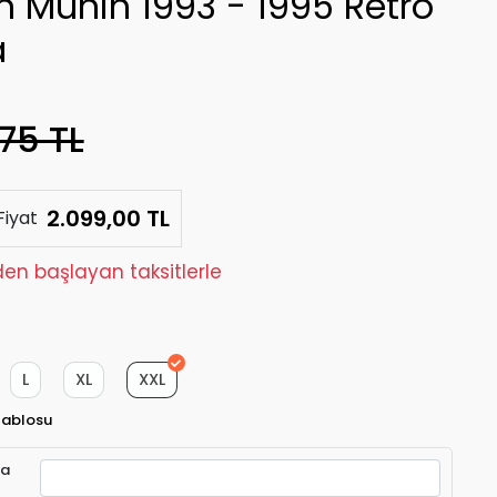
n Münih 1993 - 1995 Retro
a
75 TL
2.099,00 TL
Fiyat
den başlayan taksitlerle
L
XL
XXL
Tablosu
ra