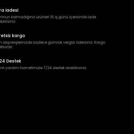
ra iadesi
nun kalmadığınız ürünleri 15 iş günü içerisinde iade
bilirsiniz.
retsiz kargo
 alışverişlerinizde sadece gümrük vergisi ödersiniz. Kargo
etsizdir.
24 Destek
lı yardım hizmetimizle 7/24 destek alabilirsiniz.