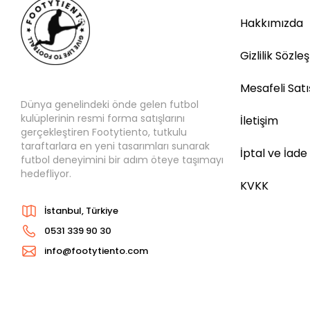
Hakkımızda
Gizlilik Sözle
Mesafeli Sat
Dünya genelindeki önde gelen futbol
kulüplerinin resmi forma satışlarını
İletişim
gerçekleştiren Footytiento, tutkulu
taraftarlara en yeni tasarımları sunarak
İptal ve İade
futbol deneyimini bir adım öteye taşımayı
hedefliyor.
KVKK
İstanbul, Türkiye
0531 339 90 30
info@footytiento.com