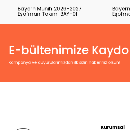
Bayern Münih 2026-2027
Bayern
Eşofman Takımı BAY-01
Eşofma
E-bültenimize Kaydo
Kampanya ve duyurularımızdan ilk sizin haberiniz olsun!
Kurumsal