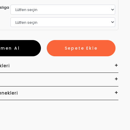
sliga
emen Al
Sepete Ekle
kleri
enekleri