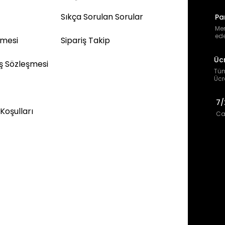
Sıkça Sorulan Sorular
Pa
Mem
ede
şmesi
Sipariş Takip
Üc
ış Sözleşmesi
Tüm
Ücr
7/
 Koşulları
Can