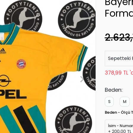
Bayer
Form
2.623,
Sepetteki 
378,99 TL '
Beden:
S
M
Beden - Ölçü 
İsim - Numa
+ 200,00 TL