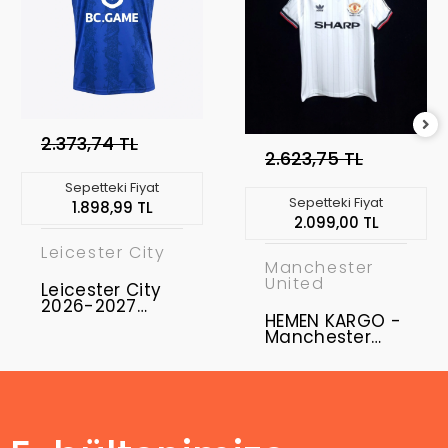
2.373,74 TL
2.623,75 TL
Sepetteki Fiyat
Sepetteki Fiyat
1.898,99 TL
2.099,00 TL
Leicester City
Manchester
United
Leicester City
2026-2027
HEMEN KARGO -
Forma Home
Manchester
United 1983 FA
Kupası Finali
Retro Forma
"XXL BEDEN"