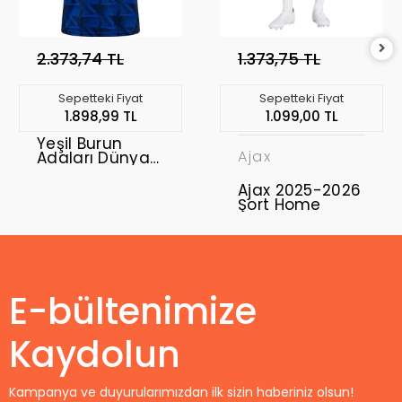
2.373,74 TL
1.373,75 TL
Sepetteki Fiyat
Sepetteki Fiyat
1.898,99 TL
1.099,00 TL
Yeşil Burun
Ajax
Adaları Dünya
Kupası 2026
Forma Home
Ajax 2025-2026
Şort Home
E-bültenimize
Kaydolun
Kampanya ve duyurularımızdan ilk sizin haberiniz olsun!