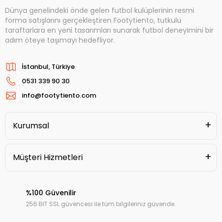
Dünya genelindeki önde gelen futbol kulüplerinin resmi
forma satışlarını gerçekleştiren Footytiento, tutkulu
taraftarlara en yeni tasarımları sunarak futbol deneyimini bir
adım öteye taşımayı hedefliyor.
İstanbul, Türkiye
0531 339 90 30
info@footytiento.com
Kurumsal
Müşteri Hizmetleri
%100 Güvenilir
256 BIT SSL güvencesi ile tüm bilgileriniz güvende.