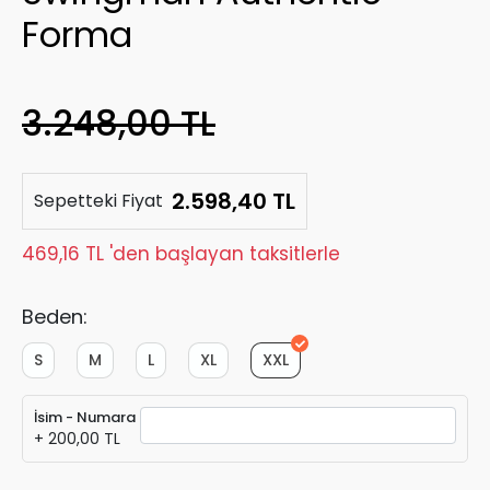
Forma
3.248,00 TL
2.598,40 TL
Sepetteki Fiyat
469,16 TL 'den başlayan taksitlerle
Beden:
S
M
L
XL
XXL
İsim - Numara
+ 200,00 TL