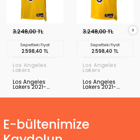
3.248,00 TL
3.248,00 TL
Sepetteki Fiyat
Sepetteki Fiyat
2.598,40 TL
2.598,40 TL
Los Angeles
Los Angeles
Lakers
Lakers
Los Angeles
Los Angeles
Lakers 2021-
Lakers 2021-
2022 Kobe
2022 LeBron
Bryant 8
James 6
Swingman
Swingman
Authentic
Authentic
Forma
Forma
E-bültenimize
Kaydolun