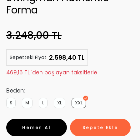
Forma
3.248,00 TL
2.598,40 TL
Sepetteki Fiyat
469,16 TL 'den başlayan taksitlerle
Beden:
S
M
L
XL
XXL
Hemen Al
Sepete Ekle