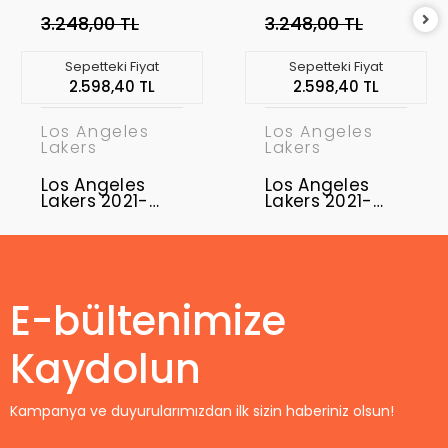
3.248,00 TL
3.248,00 TL
Sepetteki Fiyat
Sepetteki Fiyat
2.598,40 TL
2.598,40 TL
Los Angeles
Los Angeles
Lakers
Lakers
Los Angeles
Los Angeles
Lakers 2021-
Lakers 2021-
2022 Kobe
2022 LeBron
Bryant 8
James 6
Swingman
Swingman
Authentic
Authentic
Forma
Forma
E-bültenimize
Kaydolun
Kampanya ve duyurularımızdan ilk sizin haberiniz olsun!