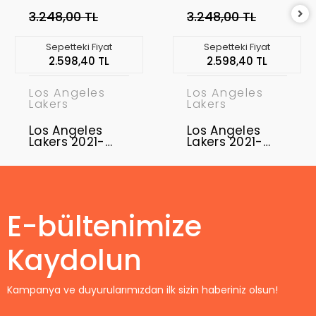
3.248,00 TL
3.248,00 TL
Sepetteki Fiyat
Sepetteki Fiyat
2.598,40 TL
2.598,40 TL
Los Angeles
Los Angeles
Lakers
Lakers
Los Angeles
Los Angeles
Lakers 2021-
Lakers 2021-
2022 Kobe
2022 LeBron
Bryant 8
James 6
Swingman
Swingman
Authentic
Authentic
Forma
Forma
E-bültenimize
Kaydolun
Kampanya ve duyurularımızdan ilk sizin haberiniz olsun!