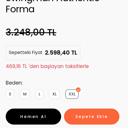
Forma
3.248,00 TL
2.598,40 TL
Sepetteki Fiyat
469,16 TL 'den başlayan taksitlerle
Beden:
S
M
L
XL
XXL
Hemen Al
Sepete Ekle