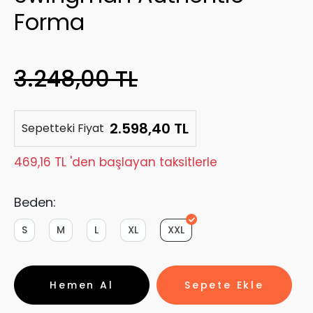
Forma
3.248,00 TL
2.598,40 TL
Sepetteki Fiyat
469,16 TL 'den başlayan taksitlerle
Beden:
S
M
L
XL
XXL
Hemen Al
Sepete Ekle