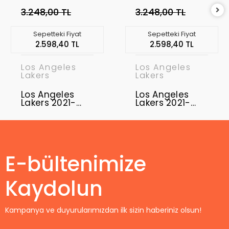
3.248,00 TL
3.248,00 TL
Sepetteki Fiyat
Sepetteki Fiyat
2.598,40 TL
2.598,40 TL
Los Angeles
Los Angeles
Lakers
Lakers
Los Angeles
Los Angeles
Lakers 2021-
Lakers 2021-
2022 Kobe
2022 LeBron
Bryant 8
James 6
Swingman
Swingman
Authentic
Authentic
Forma
Forma
E-bültenimize
Kaydolun
Kampanya ve duyurularımızdan ilk sizin haberiniz olsun!