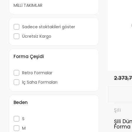
MİLLİ TAKIMLAR
Sadece stoktakileri göster
Ücretsiz Kargo
Forma Çeşidi
Retro Formalar
2.373,
İç Saha Formaları
Beden
Şili
S
Şili D
Forma
M