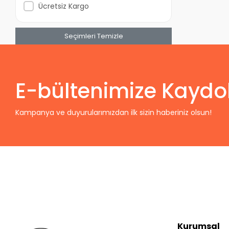
Ücretsiz Kargo
Seçimleri Temizle
E-bültenimize Kaydo
Kampanya ve duyurularımızdan ilk sizin haberiniz olsun!
Kurumsal