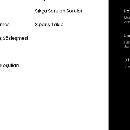
Sıkça Sorulan Sorular
Pa
Mem
ede
şmesi
Sipariş Takip
Üc
ış Sözleşmesi
Tüm
Ücr
7/
 Koşulları
Can