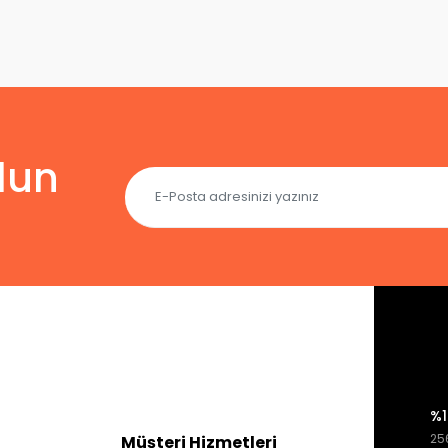
lun
%1
256
Müşteri Hizmetleri