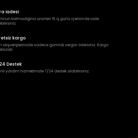
ra iadesi
nun kalmadığınız ürünleri 15 iş günü içerisinde iade
bilirsiniz.
retsiz kargo
 alışverişlerinizde sadece gümrük vergisi ödersiniz. Kargo
etsizdir.
24 Destek
lı yardım hizmetimizle 7/24 destek alabilirsiniz.