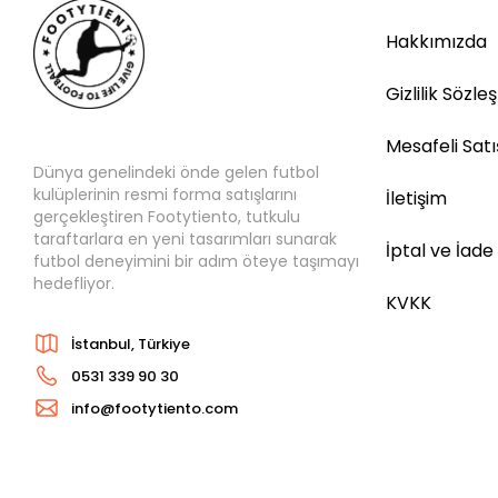
Hakkımızda
Gizlilik Sözle
Mesafeli Sat
Dünya genelindeki önde gelen futbol
kulüplerinin resmi forma satışlarını
İletişim
gerçekleştiren Footytiento, tutkulu
taraftarlara en yeni tasarımları sunarak
İptal ve İade
futbol deneyimini bir adım öteye taşımayı
hedefliyor.
KVKK
İstanbul, Türkiye
0531 339 90 30
info@footytiento.com