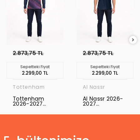
2.873,75 TL
2.873,75 TL
Sepetteki Fiyat
Sepetteki Fiyat
2.299,00 TL
2.299,00 TL
Tottenham
Al Nassr
Tottenham
Al Nassr 2026-
2026-2027
2027
Profesyonel
Profesyonel
Maç Forması
Maç Forması
Uzun Kol -
Away
Away