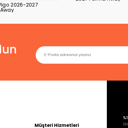
Vigo 2026-2027
 Away
lun
%1
256
Müşteri Hizmetleri