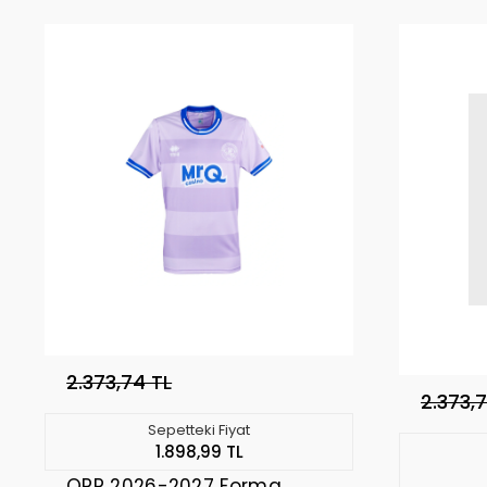
2.373,74 TL
2.373,
Sepetteki Fiyat
1.898,99 TL
QPR 2026-2027 Forma