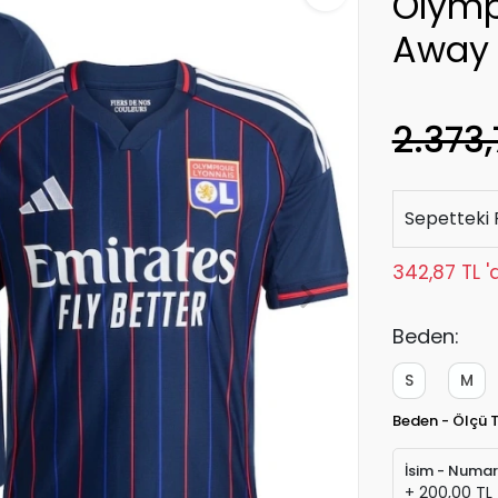
Olymp
Away
2.373,
Sepetteki 
342,87 TL '
Beden:
S
M
Beden - Ölçü 
İsim - Numa
+ 200,00 TL