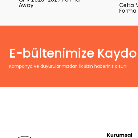
Away
Celta 
Forma
E-bültenimize Kaydo
Kampanya ve duyurularımızdan ilk sizin haberiniz olsun!
Kurumsal