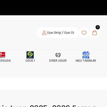
0
Üye Girişi / Üye Ol
DESLIGA
LIGUE 1
DİĞER LİGLER
MİLLİ TAKIMLAR