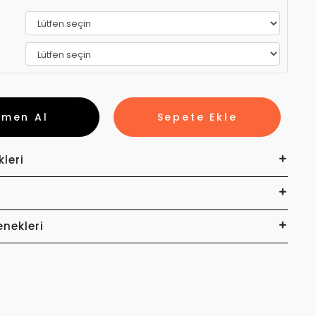
emen Al
Sepete Ekle
kleri
enekleri