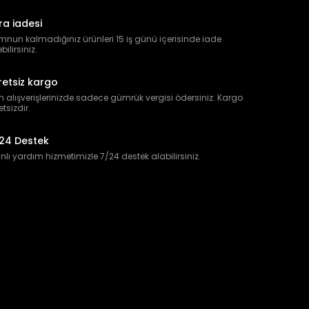
ra iadesi
nun kalmadığınız ürünleri 15 iş günü içerisinde iade
bilirsiniz.
retsiz kargo
 alışverişlerinizde sadece gümrük vergisi ödersiniz. Kargo
etsizdir.
24 Destek
lı yardım hizmetimizle 7/24 destek alabilirsiniz.