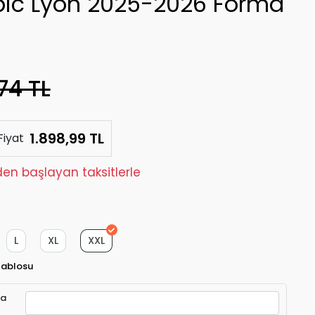
ic Lyon 2025-2026 Forma
74 TL
1.898,99 TL
Fiyat
den başlayan taksitlerle
L
XL
XXL
Tablosu
ra