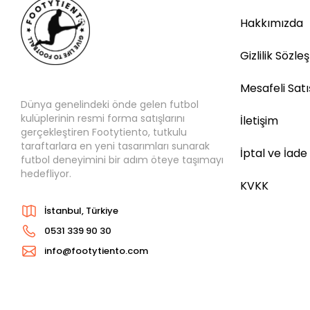
Hakkımızda
Gizlilik Sözle
Mesafeli Sat
Dünya genelindeki önde gelen futbol
kulüplerinin resmi forma satışlarını
İletişim
gerçekleştiren Footytiento, tutkulu
taraftarlara en yeni tasarımları sunarak
İptal ve İade
futbol deneyimini bir adım öteye taşımayı
hedefliyor.
KVKK
İstanbul, Türkiye
0531 339 90 30
info@footytiento.com