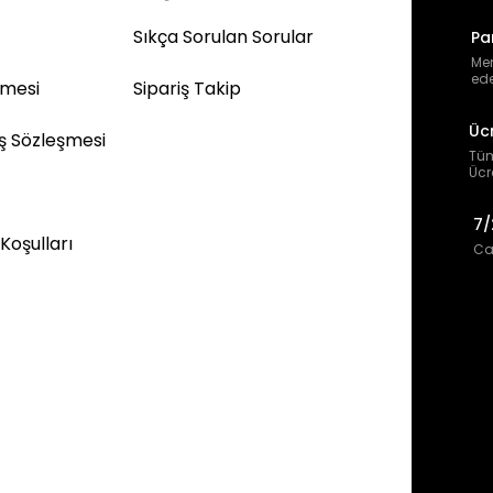
Sıkça Sorulan Sorular
Pa
Mem
ede
şmesi
Sipariş Takip
Üc
ış Sözleşmesi
Tüm
Ücr
7/
 Koşulları
Can