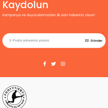
Kaydolun
Kampanya ve duyurularımızdan ilk sizin haberiniz olsun!
Gönder