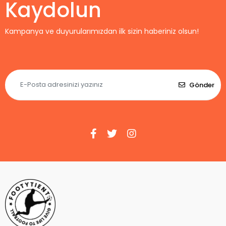
Kaydolun
Kampanya ve duyurularımızdan ilk sizin haberiniz olsun!
Gönder