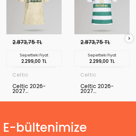
2.873,75 TL
2.873,75 TL
Sepetteki Fiyat
Sepetteki Fiyat
2.299,00 TL
2.299,00 TL
Celtic
Celtic
Celtic 2026-
Celtic 2026-
2027
2027
Profesyonel
Profesyonel
Maç Forması
Maç Forması
Third
Home
E-bültenimize