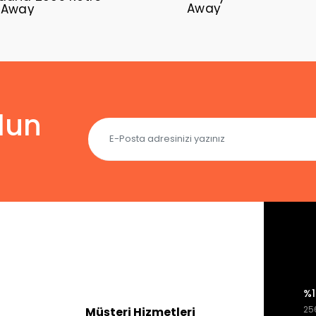
Away
 Away
lun
%1
256
Müşteri Hizmetleri