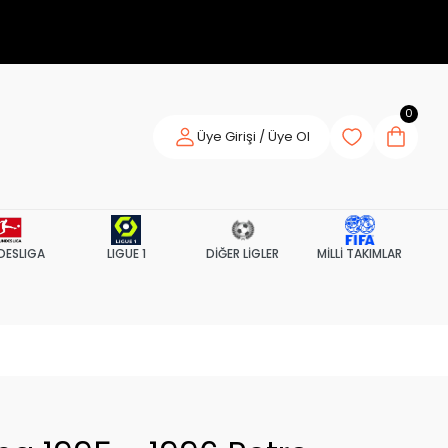
0
Üye Girişi / Üye Ol
DESLIGA
LIGUE 1
DİĞER LİGLER
MİLLİ TAKIMLAR