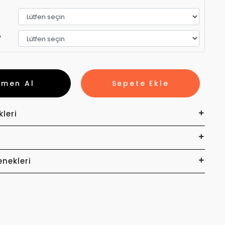
A
emen Al
Sepete Ekle
kleri
enekleri