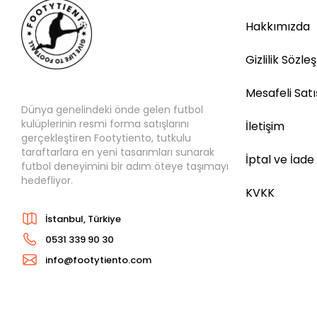
Hakkımızda
Gizlilik Sözle
Mesafeli Sat
Dünya genelindeki önde gelen futbol
kulüplerinin resmi forma satışlarını
İletişim
gerçekleştiren Footytiento, tutkulu
taraftarlara en yeni tasarımları sunarak
İptal ve İade
futbol deneyimini bir adım öteye taşımayı
hedefliyor.
KVKK
İstanbul, Türkiye
0531 339 90 30
info@footytiento.com