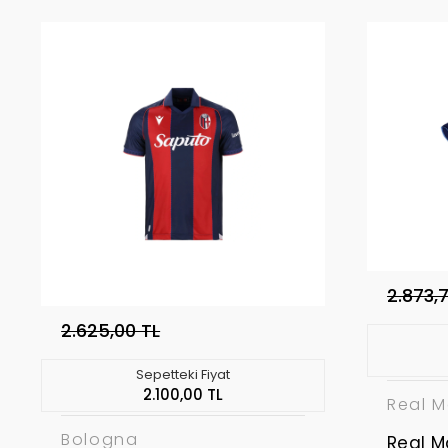
2.873,
2.625,00 TL
Sepetteki Fiyat
2.100,00 TL
Real M
Bologna
Real M