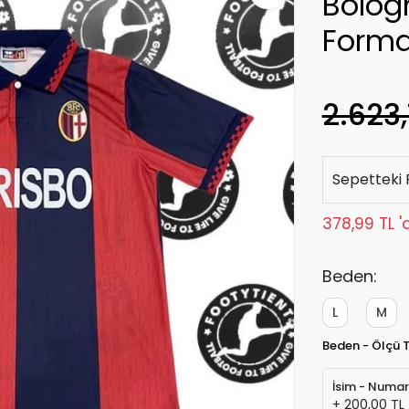
Bolog
Form
2.623,
Sepetteki 
378,99 TL '
Beden:
L
M
Beden - Ölçü 
İsim - Numa
+ 200,00 TL