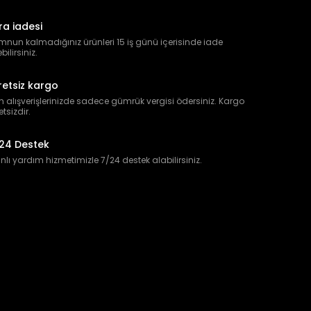
ra iadesi
nun kalmadığınız ürünleri 15 iş günü içerisinde iade
bilirsiniz.
retsiz kargo
 alışverişlerinizde sadece gümrük vergisi ödersiniz. Kargo
etsizdir.
24 Destek
lı yardım hizmetimizle 7/24 destek alabilirsiniz.