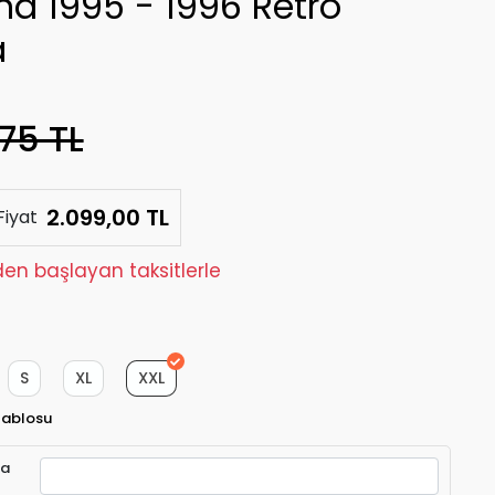
na 1995 - 1996 Retro
a
75 TL
2.099,00 TL
Fiyat
den başlayan taksitlerle
S
XL
XXL
Tablosu
ra