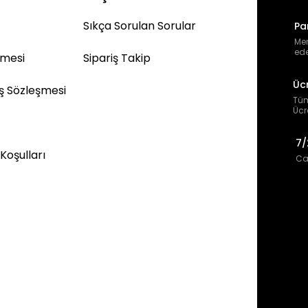
Sıkça Sorulan Sorular
Pa
Mem
ede
şmesi
Sipariş Takip
Üc
ış Sözleşmesi
Tüm
Ücr
7/
 Koşulları
Can