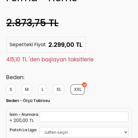
2.873,75 TL
2.299,00 TL
Sepetteki Fiyat
415,10 TL 'den başlayan taksitlerle
Beden:
S
M
L
XL
XXL
Beden - Ölçü Tablosu
İsim - Numara
+ 200,00 TL
Patch La Liga